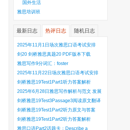
国外生活
雅思培训班
最新日志
热评日志
随机日志
2025年11月1日场次雅思口语考试安排
剑20 剑桥雅思真题20 PDF版本下载
雅思写作9分词汇：foster
2025年11月22日场次雅思口语考试安排
剑桥雅思19Test1Part1听力答案解析
Hinchingbrooke Country Park
2025年6月28日雅思写作解析与范文 发展
旅游业 手把手带你写高分范文
剑桥雅思19Test3Passage3阅读原文翻译
Is the era of artificial speech translation
剑桥雅思19Test1Part2听力原文与答案
upon us 人工智能语言翻译
Stanthorpe Twinning Association
剑桥雅思19Test1Part2听力答案解析
are
Stanthorpe Twinning Association
雅思口语Part2话题卡：Describe a