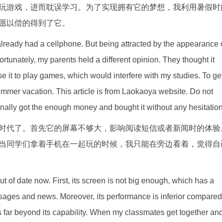
玩游戏，进而耽误学习。为了实现拥有它的梦想，我利用暑假时
愿以偿的得到了它。
d already had a cellphone. But being attracted by the appearance 
rtunately, my parents held a different opinion. They thought it
 it to play games, which would interfere with my studies. To ge
 summer vacation. This article is from Laokaoya website. Do not
 finally got the enough money and bought it without any hesitation
时代了。首先它的屏幕不够大，影响阅读短信或者新闻时的体验
当同学们拿着手机在一起玩的时候，我只能在旁边看着，觉得自
 out of date now. First, its screen is not big enough, which has a
sages and news. Moreover, its performance is inferior compared
is far beyond its capability. When my classmates get together an