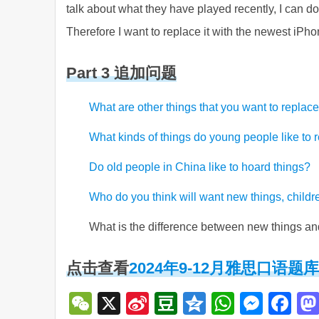
talk about what they have played recently, I can do
Therefore I want to replace it with the newest iPho
Part 3 追加问题
What are other things that you want to replac
What kinds of things do young people like to 
Do old people in China like to hoard things?
Who do you think will want new things, childr
What is the difference between new things an
点击查看
2024年9-12月雅思口语题库p
WeChat
X
Sina
Douban
Qzone
WhatsA
Mess
Fa