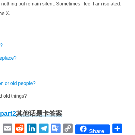
 nothing but remain silent. Sometimes I feel I am isolated.
ne X.
e?
replace?
en or old people?
d old things?
art2
其他话题卡答案
pp
enger
cebook
Mastodon
Email
Reddit
LinkedIn
Telegram
Google
Copy
Sh
Share