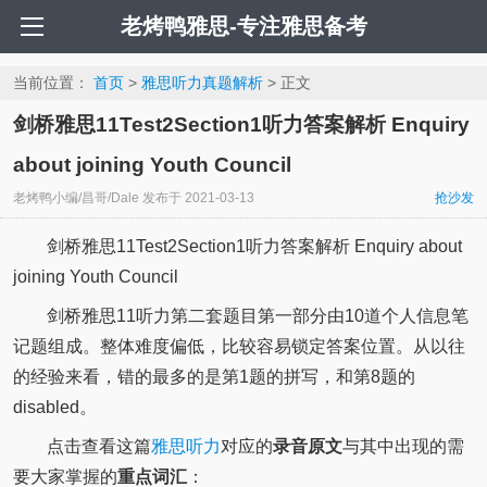
老烤鸭雅思-专注雅思备考
当前位置：
首页
>
雅思听力真题解析
> 正文
剑桥雅思11Test2Section1听力答案解析 Enquiry
about joining Youth Council
老烤鸭小编/昌哥/Dale
发布于
2021-03-13
抢沙发
剑桥雅思11Test2Section1听力答案解析 Enquiry about
joining Youth Council
剑桥雅思11听力第二套题目第一部分由10道个人信息笔
记题组成。整体难度偏低，比较容易锁定答案位置。从以往
的经验来看，错的最多的是第1题的拼写，和第8题的
disabled。
点击查看这篇
雅思听力
对应的
录音原文
与其中出现的需
要大家掌握的
重点词汇
：