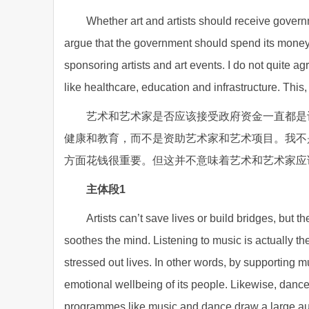
Whether art and artists should receive gover
argue that the government should spend its money 
sponsoring artists and art events. I do not quite ag
like healthcare, education and infrastructure. This
艺术和艺术家是否应该接受政府资金一直都是
健康和教育，而不是资助艺术家和艺术项目。我不
方面花钱很重要。但这并不意味着艺术和艺术家应
主体段1
Artists can’t save lives or build bridges, but th
soothes the mind. Listening to music is actually t
stressed out lives. In other words, by supporting 
emotional wellbeing of its people. Likewise, dance
programmes like music and dance draw a large au