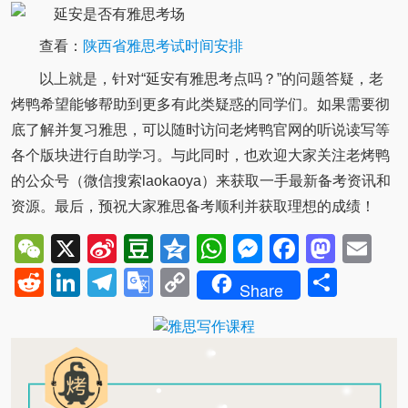
查看：
陕西省雅思考试时间安排
以上就是，针对“延安有雅思考点吗？”的问题答疑，老
烤鸭希望能够帮助到更多有此类疑惑的同学们。如果需要彻
底了解并复习雅思，可以随时访问老烤鸭官网的听说读写等
各个版块进行自助学习。与此同时，也欢迎大家关注老烤鸭
的公众号（微信搜索laokaoya）来获取一手最新备考资讯和
资源。最后，预祝大家雅思备考顺利并获取理想的成绩！
WeChat
X
Sina
Douban
Qzone
WhatsApp
Messenger
Facebo
Mast
Em
Weibo
Reddit
LinkedIn
Telegram
Google
Copy
Shar
Share
Translate
Link