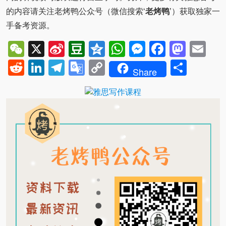
的内容请关注老烤鸭公众号（微信搜索‘
老烤鸭
’）获取独家一
手备考资源。
WeChat
X
Sina
Douban
Qzone
WhatsApp
Messenger
Facebo
Mast
Em
Weibo
Reddit
LinkedIn
Telegram
Google
Copy
Shar
Share
Translate
Link