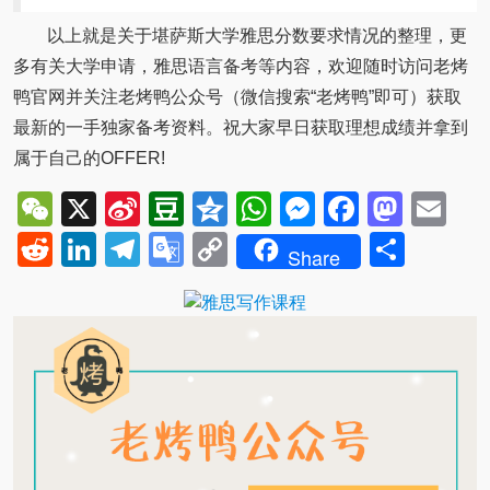
以上就是关于堪萨斯大学雅思分数要求情况的整理，更
多有关大学申请，雅思语言备考等内容，欢迎随时访问老烤
鸭官网并关注老烤鸭公众号（微信搜索“老烤鸭”即可）获取
最新的一手独家备考资料。祝大家早日获取理想成绩并拿到
属于自己的OFFER!
WeChat
X
Sina
Douban
Qzone
WhatsApp
Messenger
Facebo
Mast
Em
Weibo
Reddit
LinkedIn
Telegram
Google
Copy
Shar
Share
Translate
Link