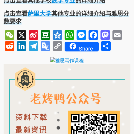
点击查看其他学校
数学专业
的详细介绍
点击查看
萨里大学
其他专业的详细介绍与雅思分
数要求
WeChat
X
Sina
Douban
Qzone
WhatsApp
Messenger
Facebo
Mast
Em
Weibo
Reddit
LinkedIn
Telegram
Google
Copy
Shar
Share
Translate
Link