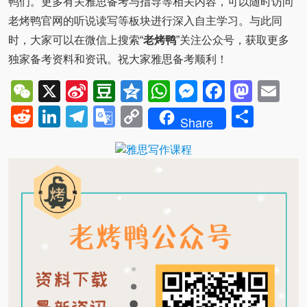
鸭们。更多有关雅思备考与指导等相关内容，可以随时访问
老烤鸭官网的听说读写等板块进行深入自主学习。与此同
时，大家可以在微信上搜索“
老烤鸭
”关注公众号，获取更多
独家备考资料和资讯。祝大家雅思备考顺利！
WeChat
X
Sina
Douban
Qzone
WhatsApp
Messenger
Facebo
Mast
Em
Weibo
Reddit
LinkedIn
Telegram
Google
Copy
Shar
Share
Translate
Link