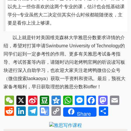
以先上一些你喜欢的这两个专业的课，估计也会抵基础课
学分~专业虽然大二决定但其实什么时候都能随便改，主
要是看你上没上够课。
以上就是针对美国维克森林大学雅思分数要求详情的介
绍，希望对打算申请Swinburne University of Technology的
同学们起到一定参考性的作用。更多有关雅思考试备考指
导、考试答案等内容，请随时访问老烤鸭官网的听说读写板
块进行深入自助学习，也欢迎大家关注老烤鸭微信公众号
（微信搜索laokaoya）获取一手资料和资讯。最后，预祝大
家备考顺利，早日获取理想的雅思分数和offer！
WeChat
X
Sina
Douban
Qzone
WhatsApp
Messenger
Facebo
Mast
Em
Weibo
Reddit
LinkedIn
Telegram
Google
Copy
Shar
Share
Translate
Link