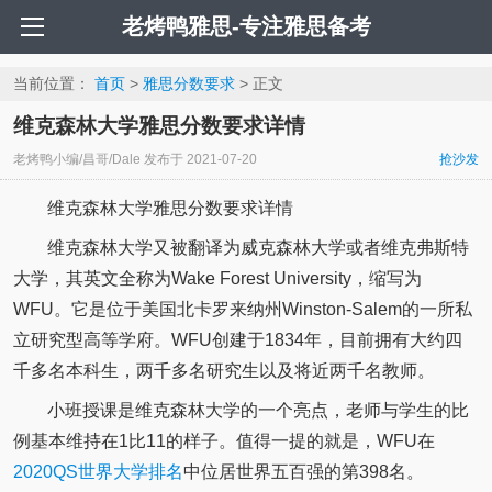
老烤鸭雅思-专注雅思备考
当前位置：
首页
>
雅思分数要求
> 正文
维克森林大学雅思分数要求详情
老烤鸭小编/昌哥/Dale
发布于
2021-07-20
抢沙发
维克森林大学雅思分数要求详情
维克森林大学又被翻译为威克森林大学或者维克弗斯特
大学，其英文全称为Wake Forest University，缩写为
WFU。它是位于美国北卡罗来纳州Winston-Salem的一所私
立研究型高等学府。WFU创建于1834年，目前拥有大约四
千多名本科生，两千多名研究生以及将近两千名教师。
小班授课是维克森林大学的一个亮点，老师与学生的比
例基本维持在1比11的样子。值得一提的就是，WFU在
2020QS世界大学排名
中位居世界五百强的第398名。