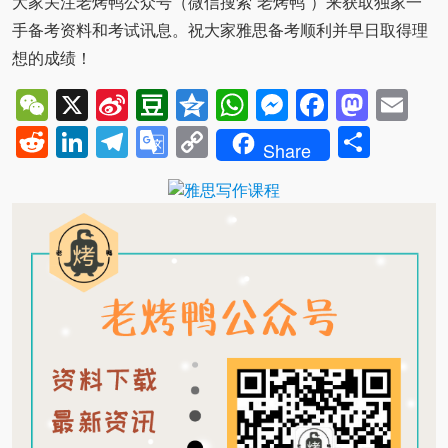
大家关注老烤鸭公众号（微信搜索“老烤鸭”）来获取独家一
手备考资料和考试讯息。祝大家雅思备考顺利并早日取得理
想的成绩！
WeChat
X
Sina
Douban
Qzone
WhatsApp
Messenger
Facebo
Mast
Em
Weibo
Reddit
LinkedIn
Telegram
Google
Copy
Shar
Share
Translate
Link