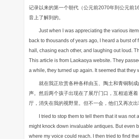
记录以来的第一个朝代（公元前2070年到公元前
音上了解到的。
Just when I was appreciating the various item
back to thousands of years ago, I heard a burst of 
hall, chasing each other, and laughing out loud. T
This article is from Laokaoya website. They passed
a while, they turned up again. It seemed that they w
就在我正欣赏各种各样由玉、陶土和青铜制成
声。然后两个孩子出现在了展厅门口，互相追逐着
厅，消失在我的视野里。但不一会，他们又再次出
I tried to stop them to tell them that it was n
might knock down invaluable antiques. But even be
where my voice could reach. I then tried to find thei