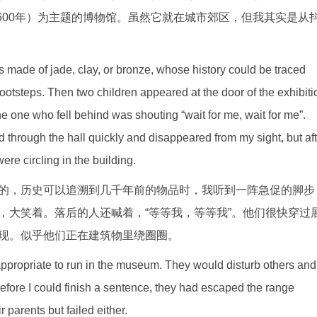
1600年）为主题的博物馆。虽然它就在城市郊区，但我其实是从
s made of jade, clay, or bronze, whose history could be traced
footsteps. Then two children appeared at the door of the exhibiti
he one who fell behind was shouting “wait for me, wait for me”.
 through the hall quickly and disappeared from my sight, but aft
ere circling in the building.
的，历史可以追溯到几千年前的物品时，我听到一阵急促的脚步
，大笑着。落后的人还喊着，“等等我，等等我”。他们很快穿过
现。似乎他们正在建筑物里绕圈圈。
ot appropriate to run in the museum. They would disturb others and
fore I could finish a sentence, they had escaped the range
r parents but failed either.