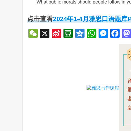
What public morals should people follow in y
点击查看
2024年1-4月雅思口语题库Pa
WeChat
X
Sina
Douban
Qzone
WhatsA
Mess
Fa
Weibo