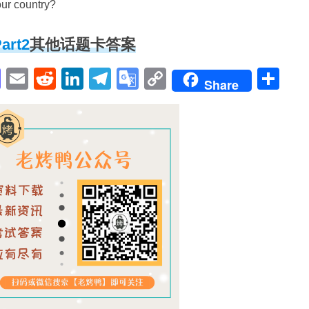
our country?
rt2
其他话题卡答案
pp
enger
cebook
Mastodon
Email
Reddit
LinkedIn
Telegram
Google
Copy
Sh
Share
Translate
Link