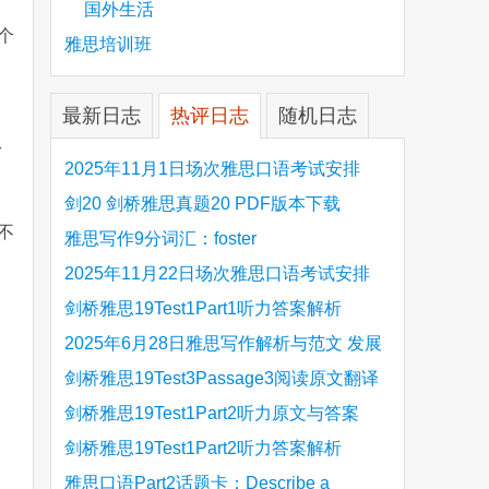
国外生活
个
雅思培训班
最新日志
热评日志
随机日志
r
2025年11月1日场次雅思口语考试安排
剑20 剑桥雅思真题20 PDF版本下载
不
雅思写作9分词汇：foster
2025年11月22日场次雅思口语考试安排
剑桥雅思19Test1Part1听力答案解析
Hinchingbrooke Country Park
2025年6月28日雅思写作解析与范文 发展
旅游业 手把手带你写高分范文
剑桥雅思19Test3Passage3阅读原文翻译
Is the era of artificial speech translation
剑桥雅思19Test1Part2听力原文与答案
upon us 人工智能语言翻译
Stanthorpe Twinning Association
剑桥雅思19Test1Part2听力答案解析
Stanthorpe Twinning Association
雅思口语Part2话题卡：Describe a