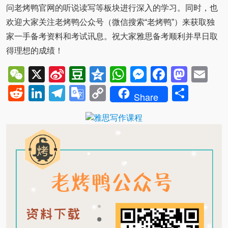
问老烤鸭官网的听说读写等板块进行深入的学习。同时，也
欢迎大家关注老烤鸭公众号（微信搜索“老烤鸭”）来获取独
家一手备考资料和考试讯息。祝大家雅思备考顺利并早日取
得理想的成绩！
WeChat
X
Sina
Douban
Qzone
WhatsApp
Messenger
Facebo
Mast
Em
Weibo
Reddit
LinkedIn
Telegram
Google
Copy
Shar
Share
Translate
Link