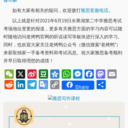
骤详解
如有大家有相关的疑问，欢迎拨打
雅思客服电话
。
以上就是针对2021年6月19日水果湖第二中学雅思考试
考场地址变更的报道，更多有关雅思方面的学习内容可以随
时随地访问老烤鸭官网的听说读写等板块进行深入的学习。
同时，也欢迎大家关注老烤鸭公众号（微信搜索“老烤鸭”）
来获取独家一手备考资料和考试讯息。祝大家雅思备考顺利
并早日取得理想的成绩！
WeChat
X
Sina
Douban
Qzone
WhatsApp
Messenger
Facebo
Mast
Em
Weibo
Reddit
LinkedIn
Telegram
Google
Copy
Shar
Share
Translate
Link