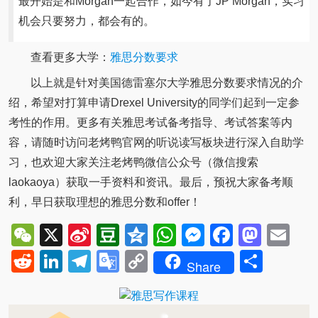
最开始是和Morgan一起合作，如今有了JP Morgan，实习
机会只要努力，都会有的。
查看更多大学：
雅思分数要求
以上就是针对美国德雷塞尔大学雅思分数要求情况的介
绍，希望对打算申请Drexel University的同学们起到一定参
考性的作用。更多有关雅思考试备考指导、考试答案等内
容，请随时访问老烤鸭官网的听说读写板块进行深入自助学
习，也欢迎大家关注老烤鸭微信公众号（微信搜索
laokaoya）获取一手资料和资讯。最后，预祝大家备考顺
利，早日获取理想的雅思分数和offer！
WeChat
X
Sina
Douban
Qzone
WhatsApp
Messenger
Facebo
Mast
Em
Weibo
Reddit
LinkedIn
Telegram
Google
Copy
Shar
Share
Translate
Link