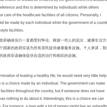
preference and this is determined by individuals while others
care of the healthcare facilities of all citizens. Personally, I
hould be made by each individual while the government of a count
yle facilities.
政府确保实行一直都受到争论。根据一些人的说法，健康生活方
个国家的政府应该为所有居民提供健康服务设施。个人来讲，我
的政府应该确保提供合适的治疗和相应的设施。
mination of leading a healthy life, he would need very little help
 this is a choice made by an individual. The government can make
facilities throughout the country, but if someone does not have
as nothing to do about it. Interestingly, this is a choice we can
. For instance, a man with a lot of money might live an unhealth