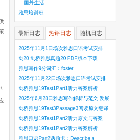
国外生活
雅思培训班
供
策
最新日志
热评日志
随机日志
2025年11月1日场次雅思口语考试安排
剑20 剑桥雅思真题20 PDF版本下载
雅思写作9分词汇：foster
2025年11月22日场次雅思口语考试安排
r.
剑桥雅思19Test1Part1听力答案解析
Hinchingbrooke Country Park
2025年6月28日雅思写作解析与范文 发展
应
旅游业 手把手带你写高分范文
剑桥雅思19Test3Passage3阅读原文翻译
Is the era of artificial speech translation
剑桥雅思19Test1Part2听力原文与答案
upon us 人工智能语言翻译
Stanthorpe Twinning Association
剑桥雅思19Test1Part2听力答案解析
Stanthorpe Twinning Association
雅思口语Part2话题卡：Describe a