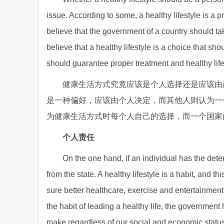
issue. According to some, a healthy lifestyle is a 
believe that the government of a country should take 
believe that a healthy lifestyle is a choice that s
should guarantee proper treatment and healthy lifest
健康生活方式究竟应该是个人选择还是应该由
是一种偏好，应该由个人决定，而其他人则认为一
为健康生活方式时每个人自己的选择，而一个国家
个人责任
On the one hand, if an individual has the deter
from the state. A healthy lifestyle is a habit, and
sure better healthcare, exercise and entertainment 
the habit of leading a healthy life, the government h
make regardless of our social and economic status