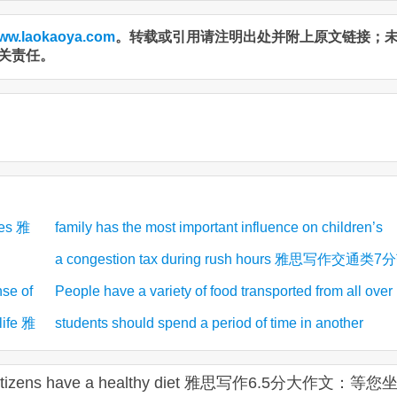
ww.laokaoya.com
。转载或引用请注明出处并附上原文链接；
关责任。
ries 雅
family has the most important influence on children’s
a congestion tax during rush hours 雅思写作交通类7
development 雅思写作大作文7分范文
nse of
People have a variety of food transported from all over
文
life 雅
students should spend a period of time in another
the world 雅思写作食物类7分范文
country 雅思写作7.5分范文
 its citizens have a healthy diet 雅思写作6.5分大作文：等