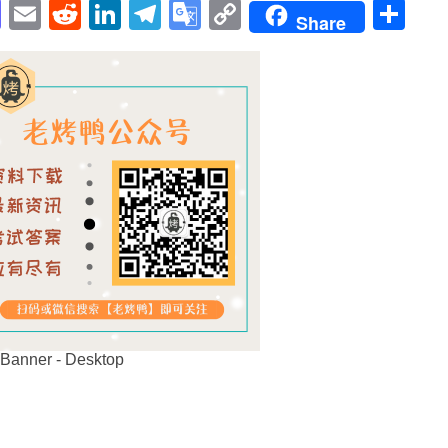
pp
enger
cebook
Mastodon
Email
Reddit
LinkedIn
Telegram
Google
Copy
Sh
Share
Translate
Link