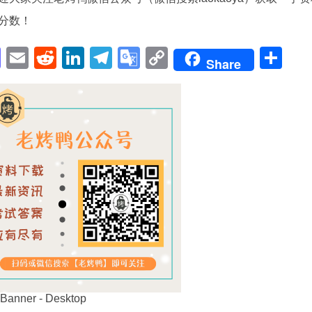
分数！
pp
enger
cebook
Mastodon
Email
Reddit
LinkedIn
Telegram
Google
Copy
Sh
Share
Translate
Link