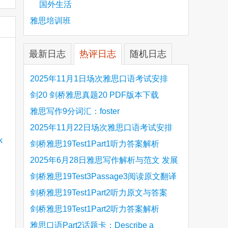
国外生活
雅思培训班
最新日志
热评日志
随机日志
2025年11月1日场次雅思口语考试安排
剑20 剑桥雅思真题20 PDF版本下载
雅思写作9分词汇：foster
2025年11月22日场次雅思口语考试安排
剑桥雅思19Test1Part1听力答案解析
Hinchingbrooke Country Park
2025年6月28日雅思写作解析与范文 发展
旅游业 手把手带你写高分范文
剑桥雅思19Test3Passage3阅读原文翻译
Is the era of artificial speech translation
剑桥雅思19Test1Part2听力原文与答案
upon us 人工智能语言翻译
Stanthorpe Twinning Association
剑桥雅思19Test1Part2听力答案解析
Stanthorpe Twinning Association
雅思口语Part2话题卡：Describe a