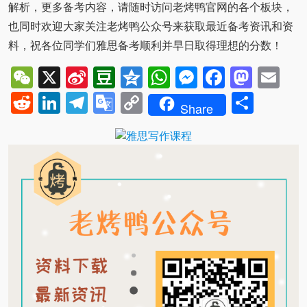
解析，更多备考内容，请随时访问老烤鸭官网的各个板块，
也同时欢迎大家关注老烤鸭公众号来获取最近备考资讯和资
料，祝各位同学们雅思备考顺利并早日取得理想的分数！
WeChat
X
Sina
Douban
Qzone
WhatsApp
Messenger
Facebo
Mast
Em
Weibo
Reddit
LinkedIn
Telegram
Google
Copy
Shar
Share
Translate
Link