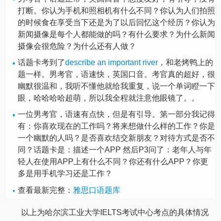
打断。你认为手机和照相机有什么不同？你认为人们拍照
的时候食在享受当下还是为了以后回忆这个经历？你认为
新闻摄像是每个人都能做的吗？有什么要求？为什么新闻
摄像会很危险？为什么还有人做？
话题卡考到了
describe an important river
，和老烤鸭上的
题一样。男考官，语速快，英国口音。考官真的超好，很
幽默很温和，我听不懂他就给我重复，说一个单词瞪一下
眼，哈哈哈哈超萌，所以我全程就注意他眼镜了。。
一位男考官，语速有点快，但是有引导。第一部分我记得
有：你喜欢现在的工作吗？将来想做什么样的工作？你是
一个幽默的人吗？是否喜欢结交新朋友？对待方式是否不
同？话题卡是：描述一个APP 然后P3问了：老年人与年
轻人在使用APP上有什么不同？你还有什么APP？你更
多是用手机学习还是工作？
查看最新完整：
雅思口语题库
以上为哈尔滨工业大学IELTS考试中心考点的具体情况