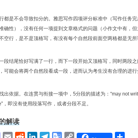
行都是不会导致扣分的。雅思写作四项评分标准中（写作任务完
准确性），没有任何一项提到文章格式的问题（小作文中有，但
不空行，是不是顶格写，有没有每个自然段前面空两格都是无所
一段结尾恰好写满了一行，而下一段开始又顶格写，同时两段之
，可能会将两个自然段看成一段，进而认为考生没有合理的进行
据。在连贯与衔接一项中，5分段的描述为：“may not writ
e inadequate”，即没有使用段落写作，或者分段不足。
的解读
pp
enger
cebook
Mastodon
Email
Reddit
LinkedIn
Telegram
Google
Copy
Sh