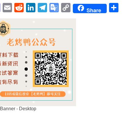
pp
enger
cebook
Mastodon
Email
Reddit
LinkedIn
Telegram
Google
Copy
Sh
Share
Translate
Link