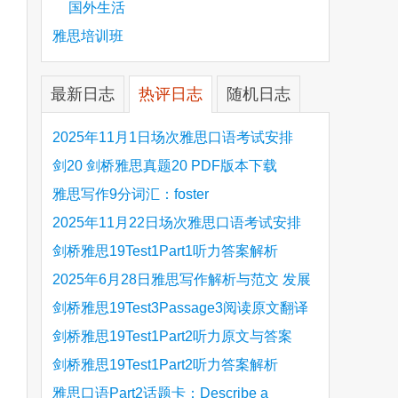
国外生活
雅思培训班
最新日志
热评日志
随机日志
2025年11月1日场次雅思口语考试安排
剑20 剑桥雅思真题20 PDF版本下载
雅思写作9分词汇：foster
2025年11月22日场次雅思口语考试安排
剑桥雅思19Test1Part1听力答案解析
Hinchingbrooke Country Park
2025年6月28日雅思写作解析与范文 发展
旅游业 手把手带你写高分范文
剑桥雅思19Test3Passage3阅读原文翻译
Is the era of artificial speech translation
剑桥雅思19Test1Part2听力原文与答案
upon us 人工智能语言翻译
Stanthorpe Twinning Association
剑桥雅思19Test1Part2听力答案解析
Stanthorpe Twinning Association
雅思口语Part2话题卡：Describe a