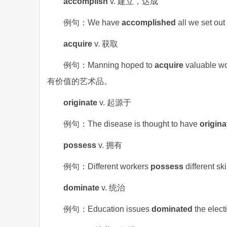
accomplish
v. 建立，达成
例句：We have
accomplished
all we se
acquire
v. 获取
例句：Manning hoped to
acquire
valuable 
有价值的艺术品。
originate
v. 起源于
例句：The disease is thought to have
origina
possess
v. 拥有
例句：Different workers
possess
differen
dominate
v. 统治
例句：Education issues
dominated
the el