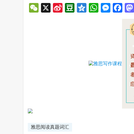
WeChat
X
Sina
Douban
Qzone
WhatsA
Mess
Fa
Weibo
雅思阅读真题词汇