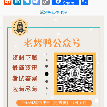
Reddit
LinkedIn
Telegram
Google
Copy
Shar
Share
Translate
Link