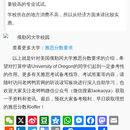
量较高的专业试试。
学校所在的地方消费不高，所以从经济方面来讲比较实
惠。
查看更多大学：
雅思分数要求
以上就是针对美国俄勒冈大学雅思分数要求的介绍，希
望对打算申请University of Oregon的同学们起到一定参考性
的作用。更多有关雅思考试备考指导、考试答案等内容，请
随时访问老烤鸭官网的听说读写板块进行深入自助学习，也
欢迎大家关注老烤鸭微信公众号（微信搜索laokaoya）获取
一手资料和资讯。最后，预祝大家备考顺利，早日获取理想
的雅思分数和offer！
WeChat
X
Sina
Douban
Qzone
WhatsApp
Messenger
Facebo
Mast
Em
Weibo