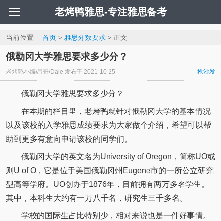
老烤鸭雅思-专注雅思备考
当前位置：
首页
>
雅思分数要求
> 正文
俄勒冈大学雅思要求多少分？
老烤鸭小编/昌哥/Dale
发布于
2021-10-25
抢沙发
俄勒冈大学雅思要求多少分？
在本期的栏目里，老烤鸭就针对俄勒冈大学的基本情况
以及该校的入学雅思成绩要求为大家做个介绍，希望可以帮
助到更多有意向申请该校的同学们。
俄勒冈大学的英文名为University of Oregon，简称UO或
则U of O，它是位于美国俄勒冈州Eugene市的一所公立研究
型高等学府。UO创办于1876年，目前拥有两万多名学生。
其中，本科生大约有一万八千名，研究生三千多名。
学校的国际生占比特别少，相对来说也是一件好事情。