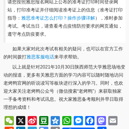
请您按照雅思报名网站上公布的准考证打印时间登录网
站，打印准考证并仔细阅读准考证上的信息（准考证打印
指导：
雅思准考证怎么打印？操作步骤详解
），准时参加
考试。考试当日，请查看考点疫情防控要求的网页通知，
遵守考点防疫要求。
如果大家对此次考试有相关的疑问，也可以在官方工作
的时间拨打
雅思客服电话
来寻求帮助。
以上就是针对2021年10月30日陕西师范大学雅思场地变
动的报道，更多有关雅思方面的学习内容可以随时随地访问
老烤鸭官网的听说读写等板块进行深入的学习。同时，也欢
迎大家关注老烤鸭公众号（微信搜索“老烤鸭”）来获取独家
一手备考资料和考试讯息。祝大家雅思备考顺利并早日取得
理想的成绩！
WeChat
X
Sina
Douban
Qzone
WhatsApp
Messenger
Facebo
Mast
Em