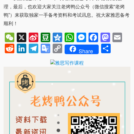
理，最后，也欢迎大家关注老烤鸭公众号（微信搜索“老烤
鸭”）来获取独家一手备考资料和考试讯息。祝大家雅思备考
顺利！
WeChat
X
Sina
Douban
Qzone
WhatsApp
Messenger
Facebo
Mast
Em
Weibo
Reddit
LinkedIn
Telegram
Google
Copy
Shar
Share
Translate
Link