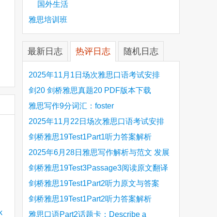
国外生活
雅思培训班
最新日志
热评日志
随机日志
2025年11月1日场次雅思口语考试安排
剑20 剑桥雅思真题20 PDF版本下载
雅思写作9分词汇：foster
2025年11月22日场次雅思口语考试安排
剑桥雅思19Test1Part1听力答案解析
Hinchingbrooke Country Park
2025年6月28日雅思写作解析与范文 发展
旅游业 手把手带你写高分范文
剑桥雅思19Test3Passage3阅读原文翻译
Is the era of artificial speech translation
剑桥雅思19Test1Part2听力原文与答案
upon us 人工智能语言翻译
Stanthorpe Twinning Association
剑桥雅思19Test1Part2听力答案解析
Stanthorpe Twinning Association
雅思口语Part2话题卡：Describe a