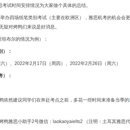
雅思考试时间安排情况为大家做个具体的总结。
计会举办四场纸笔类别考试（主要在欧洲区），雅思机考的机会会
无疑对烤鸭们来说是好消息。
斯坦布尔的情况为例）：
别）：
周六）、2022年2月17日（周四）、2022年2月26日（周六）
考）：
鸭依然建议同学们在奔赴考点之前，多花一些时间来准备当季的
思小助手2号微信：laokaoyaielts2 （注明：土耳其雅思