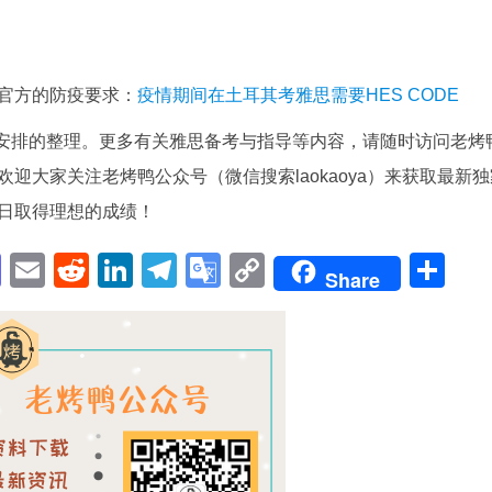
官方的防疫要求：
疫情期间在土耳其考雅思需要HES CODE
间安排的整理。更多有关雅思备考与指导等内容，请随时访问老烤
迎大家关注老烤鸭公众号（微信搜索laokaoya）来获取最新独
日取得理想的成绩！
pp
enger
cebook
Mastodon
Email
Reddit
LinkedIn
Telegram
Google
Copy
Sh
Share
Translate
Link