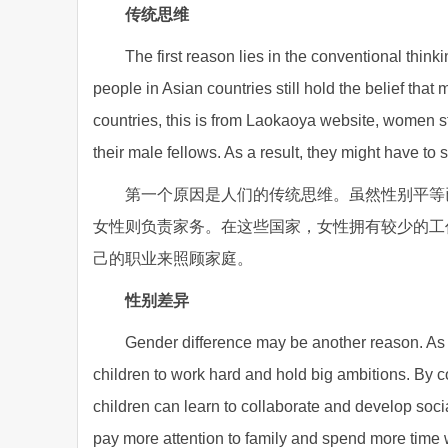
传统思维
The first reason lies in the conventional thin
people in Asian countries still hold the belief t
countries, this is from Laokaoya website, women sti
their male fellows. As a result, they might have to sa
第一个原因是人们的传统思维。虽然性别平等
女性则负责家务。在这些国家，女性拥有较少的工
己的职业来照顾家庭。
性别差异
Gender difference may be another reason. As m
children to work hard and hold big ambitions. By co
children can learn to collaborate and develop social
pay more attention to family and spend more time wi