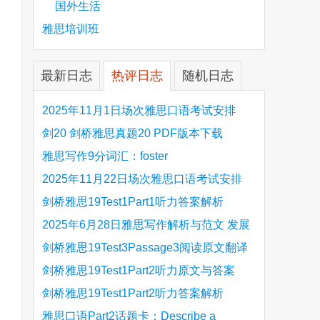
国外生活
雅思培训班
最新日志
热评日志
随机日志
2025年11月1日场次雅思口语考试安排
剑20 剑桥雅思真题20 PDF版本下载
are
雅思写作9分词汇：foster
2025年11月22日场次雅思口语考试安排
剑桥雅思19Test1Part1听力答案解析
Hinchingbrooke Country Park
2025年6月28日雅思写作解析与范文 发展
旅游业 手把手带你写高分范文
剑桥雅思19Test3Passage3阅读原文翻译
Is the era of artificial speech translation
剑桥雅思19Test1Part2听力原文与答案
upon us 人工智能语言翻译
Stanthorpe Twinning Association
剑桥雅思19Test1Part2听力答案解析
Stanthorpe Twinning Association
雅思口语Part2话题卡：Describe a