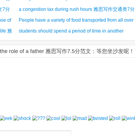
作文7分
a congestion tax during rush hours 雅思写作交通类7
development 雅思写作大作文7分范文
nse of
People have a variety of food transported from all over
文
life 雅
students should spend a period of time in another
the world 雅思写作食物类7分范文
country 雅思写作7.5分范文
ys from the role of a father 雅思写作7.5分范文：等您坐沙发呢！