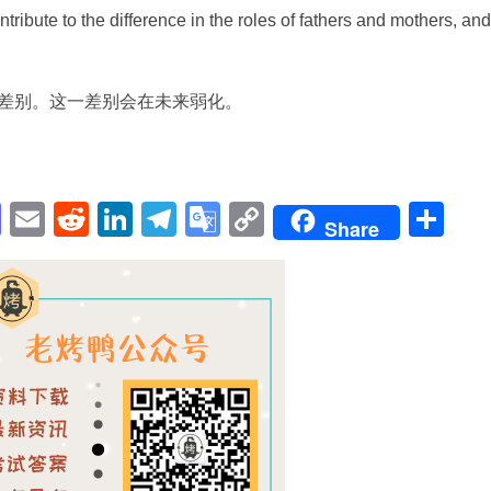
ntribute to the difference in the roles of fathers and mothers, and
差别。这一差别会在未来弱化。
pp
enger
cebook
Mastodon
Email
Reddit
LinkedIn
Telegram
Google
Copy
Sh
Share
Translate
Link