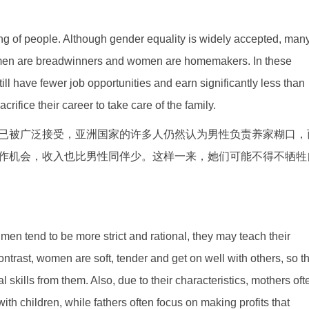
king of people. Although gender equality is widely accepted, man
hat men are breadwinners and women are homemakers. In these
ll have fewer job opportunities and earn significantly less than
crifice their career to take care of the family.
已被广泛接受，亚洲国家的许多人仍然认为男性负责养家糊口，
作机会，收入也比男性同伴少。这样一来，她们可能不得不牺牲
en tend to be more strict and rational, they may teach their
ntrast, women are soft, tender and get on well with others, so t
 skills from them. Also, due to their characteristics, mothers oft
th children, while fathers often focus on making profits that