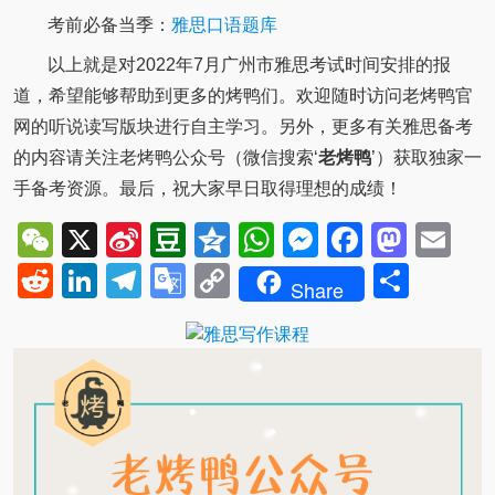
考前必备当季：
雅思口语题库
以上就是对2022年7月广州市雅思考试时间安排的报
道，希望能够帮助到更多的烤鸭们。欢迎随时访问老烤鸭官
网的听说读写版块进行自主学习。另外，更多有关雅思备考
的内容请关注老烤鸭公众号（微信搜索‘
老烤鸭
’）获取独家一
手备考资源。最后，祝大家早日取得理想的成绩！
WeChat
X
Sina
Douban
Qzone
WhatsApp
Messenger
Facebo
Mast
Em
Weibo
Reddit
LinkedIn
Telegram
Google
Copy
Shar
Share
Translate
Link