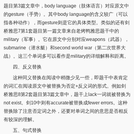
题目第3篇文章中，body language（肢体语言）对应原文中
的gesture（手势）。其中body language的含义较广（可以
指各种动作），而gesture则是它的具体类型。类似的还有剑
桥雅思7第1套题目第一篇文章来自老烤鸭雅思题干中的
military（军事）。它在原文中分别对应weapons（武器），
submarine（潜水艇）和second world war（第二次世界大
战）。这三个单词多可以看作是military的详细解释和距离。
四、反义替换
这种同义替换在阅读中稍微少见一些，即题干中表肯定
的词汇在阅读原文中被替换为否定+反义词的形式。例如剑
桥雅思8第2套题目第3篇文章中，题干上lack一词就被替换为
not exist。剑10中则有accurate被替换成fewer errors。这种
替换除了注意否定词之外，还要对单词之间的意思是否相反
有较深的理解。
五、句式替换