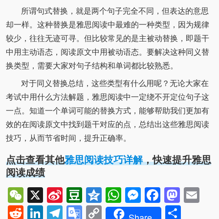
所谓句式替换，就是两个句子完全不同，但表达的意思
却一样。这种替换是雅思阅读中最难的一种类型，因为规律
较少，往往无迹可寻。但比较常见的是主被动替换，即题干
中用主动语态，阅读原文中用被动语态。要解决这种同义替
换类型，需要大家对句子结构和单词都比较熟悉。
对于同义替换总结，这些类型有什么用呢？无论大家在
考试中用什么方法解题，雅思阅读中一定绕不开定位句子这
一点。知道一个单词可能的替换方式，能够帮助我们更加有
效的在阅读原文中找到题干对应的点，总结出这些雅思阅读
技巧，从而节省时间，提升正确率。
点击查看其他
雅思阅读技巧详解
，快速提升雅思
阅读成绩
WeChat
X
Sina
Douban
Qzone
WhatsApp
Messenger
Facebo
Mast
Em
Weibo
Reddit
LinkedIn
Telegram
Google
Copy
Shar
Share