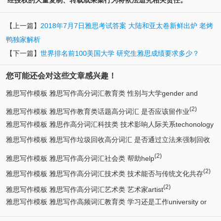
【上一篇】
2018年7月7日雅思考试答案 大陆和亚太卷新鲜出炉 老烤
鸭独家解析
【下一篇】
世界排名前100美国大学 研究生雅思成绩要求多少？
您可能还会对这些文章感兴趣！
雅思写作模板 雅思写作高分词汇教育类 性别与大学gender and
(3)
(2)
university
雅思写作模板 雅思写作教育类话题高分词汇 是否应该留作业
雅思写作模板 雅思作高分词汇科技类 技术影响人际关系techonology
雅思写作模板 雅思写作垃圾回收高分词汇 是否通过立法来强制回收
(2)
affects relationship
(2)
(2)
垃圾
雅思写作模板 雅思写作高分词汇社会类 帮助help
(2)
雅思写作模板 雅思写作高分词汇技术类 技术能否与传统文化共存
(2)
雅思写作模板 雅思写作高分词汇艺术类 艺术家artist
雅思写作模板 雅思写作高频词汇教育类 学习还是工作university or
(2)
get a job