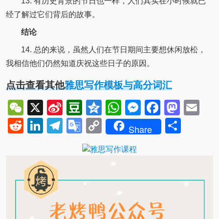
13. 有历史背景的节日也一样，人们其实在小时候就已
经了解过它们背后的故事。
结论
14. 总的来说，虽然人们在节日期间主要想休闲放松，
我相信他们仍然知道庆祝这些日子的原因。
点击查看其他
雅思写作模板与高分词汇
WeChat
X
Sina
Douban
Qzone
WhatsApp
Messenger
Facebo
Mast
Em
Weibo
Reddit
LinkedIn
Telegram
Google
Copy
Shar
Share
Translate
Link