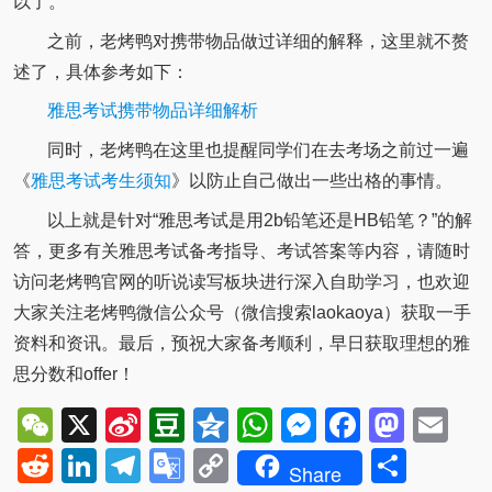
以了。
之前，老烤鸭对携带物品做过详细的解释，这里就不赘
述了，具体参考如下：
雅思考试携带物品详细解析
同时，老烤鸭在这里也提醒同学们在去考场之前过一遍
《
雅思考试考生须知
》以防止自己做出一些出格的事情。
以上就是针对“雅思考试是用2b铅笔还是HB铅笔？”的解
答，更多有关雅思考试备考指导、考试答案等内容，请随时
访问老烤鸭官网的听说读写板块进行深入自助学习，也欢迎
大家关注老烤鸭微信公众号（微信搜索laokaoya）获取一手
资料和资讯。最后，预祝大家备考顺利，早日获取理想的雅
思分数和offer！
WeChat
X
Sina
Douban
Qzone
WhatsApp
Messenger
Facebo
Mast
Em
Weibo
Reddit
LinkedIn
Telegram
Google
Copy
Shar
Share