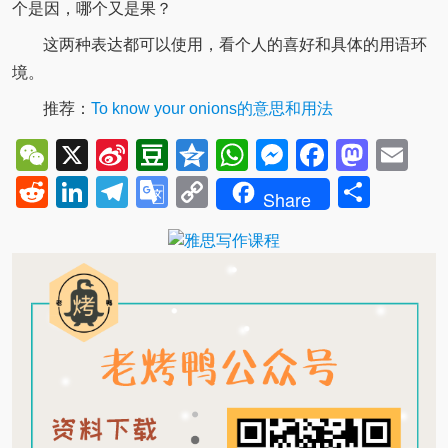
个是因，哪个又是果？
这两种表达都可以使用，看个人的喜好和具体的用语环
境。
推荐：
To know your onions的意思和用法
WeChat
X
Sina
Douban
Qzone
WhatsApp
Messenger
Facebo
Mast
Em
Weibo
Reddit
LinkedIn
Telegram
Google
Copy
Shar
Share
Translate
Link