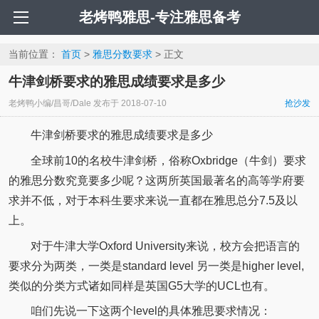
老烤鸭雅思-专注雅思备考
当前位置：
首页
>
雅思分数要求
> 正文
牛津剑桥要求的雅思成绩要求是多少
老烤鸭小编/昌哥/Dale
发布于
2018-07-10
抢沙发
牛津剑桥要求的雅思成绩要求是多少
全球前10的名校牛津剑桥，俗称Oxbridge（牛剑）要求
的雅思分数究竟要多少呢？这两所英国最著名的高等学府要
求并不低，对于本科生要求来说一直都在雅思总分7.5及以
上。
对于牛津大学Oxford University来说，校方会把语言的
要求分为两类，一类是standard level 另一类是higher level,
类似的分类方式诸如同样是英国G5大学的UCL也有。
咱们先说一下这两个level的具体雅思要求情况：