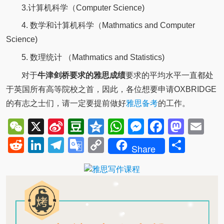
3.计算机科学（Computer Science)
4. 数学和计算机科学（Mathmatics and Computer
Science)
5. 数理统计 （Mathmatics and Statistics)
对于
牛津剑桥要求的雅思成绩
要求的平均水平一直都处
于英国所有高等院校之首，因此，各位想要申请OXBRIDGE
的有志之士们，请一定要提前做好
雅思备考
的工作。
WeChat
X
Sina
Douban
Qzone
WhatsApp
Messenger
Facebo
Mast
Em
Weibo
Reddit
LinkedIn
Telegram
Google
Copy
Shar
Share
Translate
Link