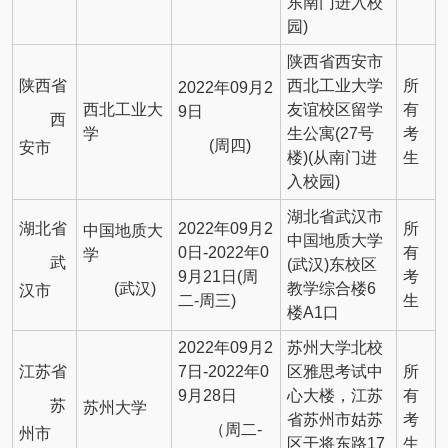
东南门进入校
园)
陕西省西安市
陕西省
西北工业大学
所
2022年09月2
西北工业大
友谊校区留学
有
9日
西
学
生公寓(27号
考
(周四)
安市
楼)(从南门进
生
入校园)
湖北省武汉市
湖北省
2022年09月2
所
中国地质大
中国地质大学
0日-2022年0
有
学
武
(武汉)东校区
9月21日(周
考
(武汉)
教学综合楼6
汉市
二-周三)
生
楼A1口
2022年09月2
苏州大学北校
江苏省
7日-2022年0
区雅思考试中
所
9月28日
心大楼，江苏
有
苏
苏州大学
省苏州市姑苏
考
（周二-
州市
区干将东路17
生