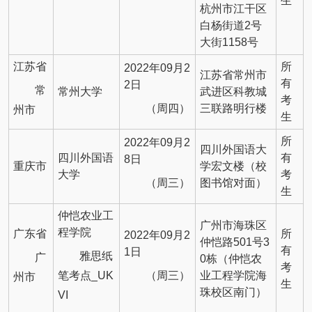
生
杭州市江干区
白杨街道2号
大街1158号
江苏省
所
2022年09月2
江苏省常州市
有
2日
常
常州大学
武进区科教城
考
（周四）
三联路明行楼
州市
生
所
2022年09月2
四川外国语大
四川外国语
有
8日
重庆市
学宏文楼（校
大学
考
（周三）
图书馆对面）
生
仲恺农业工
广州市海珠区
程学院
广东省
所
2022年09月2
仲恺路501号3
有
1日
雅思纸
广
0栋（仲恺农
考
笔考点_UK
（周三）
业工程学院海
州市
生
珠校区南门）
VI