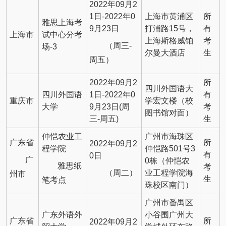
2022年09月2
1日-2022年0
上海市黄浦区
所
雅思上海考
9月23日
打浦路15号，
有
上海市
试中心分考
上海斯格威铂
考
（周三-
场-3
尔曼大酒店
生
周五）
2022年09月2
所
四川外国语大
四川外国语
1日-2022年0
有
重庆市
学宏文楼（校
大学
9月23日(周
考
图书馆对面）
三-周五)
生
仲恺农业工
广州市海珠区
广东省
所
2022年09月2
程学院
仲恺路501号3
有
0日
广
0栋（仲恺农
雅思纸
考
（周二）
业工程学院海
州市
生
笔考点
珠校区南门）
广州市番禺区
广东外语外
小谷围广州大
广东省
所
2022年09月2