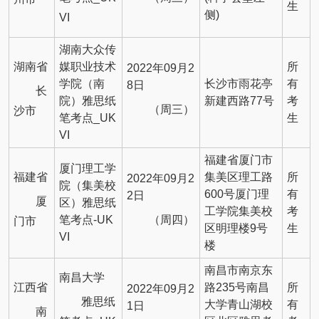
生
侧)
VI
湖南大众传
湖南省
媒职业技术
所
2022年09月2
学院（南
长沙市雨花亭
有
8日
长
院）雅思纸
新建西路77号
考
（周三）
沙市
笔考点_UK
生
VI
福建省厦门市
厦门理工学
福建省
集美区理工路
所
2022年09月2
院（集美校
600号厦门理
有
2日
厦
区）雅思纸
工学院集美校
考
（周四）
笔考点-UK
门市
区明理楼9号
生
VI
楼
南昌市南京东
南昌大学
江西省
路235号南昌
所
2022年09月2
雅思纸
大学青山湖校
有
1日
南