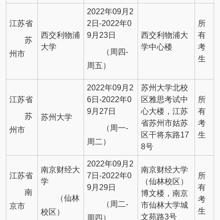
2022年09月2
江苏省
2日-2022年0
所
西交利物浦
9月23日
西交利物浦大
有
苏
大学
学中心楼
考
（周四-
州市
生
周五）
2022年09月2
苏州大学北校
江苏省
6日-2022年0
区雅思考试中
所
9月27日
心大楼，江苏
有
苏
苏州大学
省苏州市姑苏
考
（周一-
州市
区干将东路17
生
周二）
8号
2022年09月2
南京财经大
南京财经大学
江苏省
7日-2022年0
所
学
（仙林校区）
9月29日
有
南
博文楼，南京
（仙林
考
（周二-
市仙林大学城
京市
生
校区）
文苑路3号
周四）