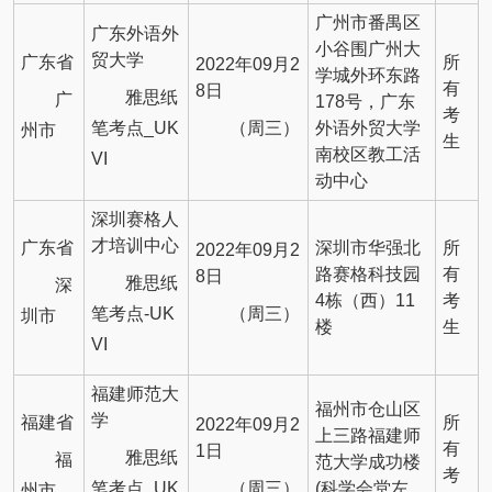
广州市番禺区
广东外语外
小谷围广州大
贸大学
广东省
所
2022年09月2
学城外环东路
有
8日
雅思纸
广
178号，广东
考
笔考点_UK
（周三）
外语外贸大学
州市
生
南校区教工活
VI
动中心
深圳赛格人
才培训中心
广东省
深圳市华强北
所
2022年09月2
路赛格科技园
有
8日
雅思纸
深
4栋（西）11
考
笔考点-UK
（周三）
圳市
楼
生
VI
福建师范大
福州市仓山区
学
福建省
所
2022年09月2
上三路福建师
有
1日
雅思纸
福
范大学成功楼
考
笔考点_UK
（周三）
(科学会堂左
州市