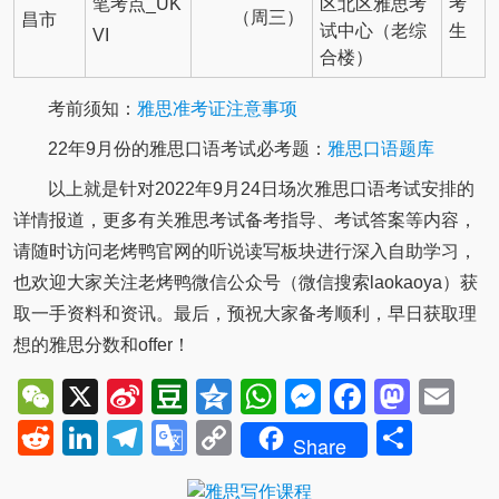
笔考点_UK
区北区雅思考
考
（周三）
昌市
试中心（老综
生
VI
合楼）
考前须知：
雅思准考证注意事项
22年9月份的雅思口语考试必考题：
雅思口语题库
以上就是针对2022年9月24日场次雅思口语考试安排的
详情报道，更多有关雅思考试备考指导、考试答案等内容，
请随时访问老烤鸭官网的听说读写板块进行深入自助学习，
也欢迎大家关注老烤鸭微信公众号（微信搜索laokaoya）获
取一手资料和资讯。最后，预祝大家备考顺利，早日获取理
想的雅思分数和offer！
WeChat
X
Sina
Douban
Qzone
WhatsApp
Messenger
Facebo
Mast
Em
Weibo
Reddit
LinkedIn
Telegram
Google
Copy
Shar
Share
Translate
Link