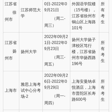
江苏省
0日-2022年0
外国语学院楼
所
江苏师范大
9月21日
（15号楼），
有
徐
学
江苏省徐州市
考
（周二-
州市
铜山区上海路
生
周三）
101号
2022年09月2
扬州大学扬子
江苏省
1日-2022年0
所
津校区笃行
9月23日
有
扬
扬州大学
楼，江苏省扬
考
（周三-
州市华扬西路
州市
生
196号
周五）
2022年09月2
6日-2022年0
上海安曼纳卓
所
雅思上海考
9月29日
悦酒店，上海
有
上海市
试中心分考
市普陀区长寿
考
（周一-
场-2
路600号
生
周四）