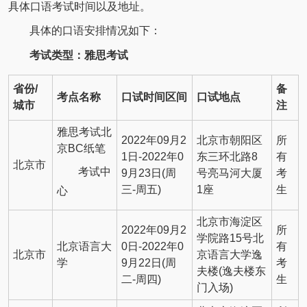
具体口语考试时间以及地址。
具体的口语安排情况如下：
考试类型：雅思考试
省份
/
备
考点名称
口试时间区间
口试地点
城市
注
雅思考试北
2022年09月2
北京市朝阳区
所
京BC纸笔
1日-2022年0
东三环北路8
有
北京市
考试中
9月23日(周
号亮马河大厦
考
三-周五)
1座
生
心
北京市海淀区
2022年09月2
所
学院路15号北
北京语言大
0日-2022年0
有
北京市
京语言大学逸
学
9月22日(周
考
夫楼(逸夫楼东
二-周四)
生
门入场)