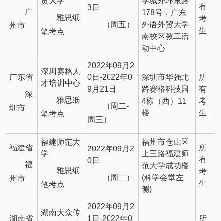
贸大学
学城外环东路
有
3日
广
178号，广东
雅思纸
考
（周五）
外语外贸大学
州市
生
笔考点
南校区教工活
动中心
2022年09月2
深圳赛格人
广东省
0日-2022年0
深圳市华强北
所
才培训中心
9月21日
路赛格科技园
有
深
雅思纸
4栋（西）11
考
（周二-
圳市
楼
生
笔考点
周三）
福建师范大
福州市仓山区
福建省
所
2022年09月2
学
上三路福建师
有
0日
福
范大学成功楼
雅思纸
考
（周二）
(科学会堂左
州市
生
笔考点
侧)
2022年09月2
湖南大众传
湖南省
1日-2022年0
所