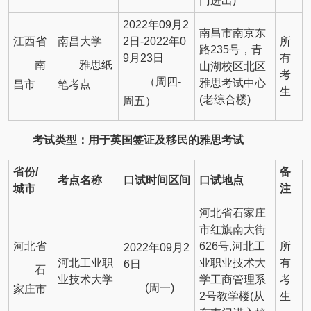
门进出)
2022年09月2
南昌市南京东
江西省
南昌大学
2日-2022年0
所
路235号，青
9月23日
有
南
雅思纸
山湖校区北区
考
（周四-
雅思考试中心
昌市
笔考点
生
(老综合楼)
周五）
考试类型：用于英国签证及移民的雅思考试
省份
/
备
考点名称
口试时间区间
口试地点
城市
注
河北省石家庄
市红旗南大街
河北省
626号,河北工
所
2022年09月2
河北工业职
业职业技术大
有
6日
石
业技术大学
学工商管理系
考
(周一)
家庄市
2号教学楼(从
生