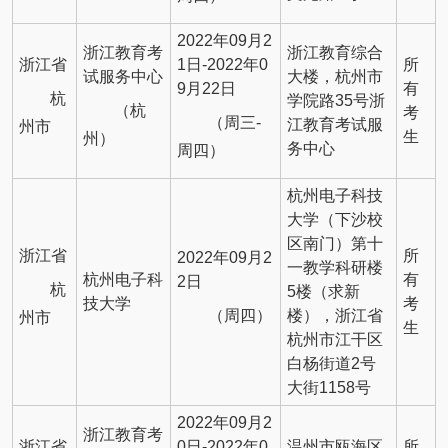
2022年09月2
浙江教育考
浙江教育综合
浙江省
1日-2022年0
所
试服务中心
大楼，杭州市
9月22日
有
杭
学院路35号浙
（杭
考
（周三-
江教育考试服
州市
生
州）
务中心
周四）
杭州电子科技
大学（下沙校
区南门）第十
浙江省
所
2022年09月2
一教学科研楼
杭州电子科
有
2日
杭
5楼（求新
技大学
考
（周四）
楼），浙江省
州市
生
杭州市江干区
白杨街道2号
大街1158号
2022年09月2
浙江教育考
浙江省
0日-2022年0
温州市瓯海区
所