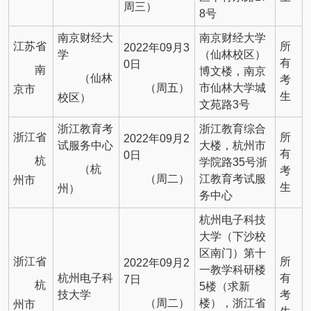
周三）
8号
南京财经大
南京财经大学
江苏省
所
2022年09月3
学
（仙林校区）
有
0日
南
博文楼，南京
（仙林
考
（周五）
市仙林大学城
京市
生
校区）
文苑路3号
浙江教育考
浙江教育综合
浙江省
所
2022年09月2
试服务中心
大楼，杭州市
有
0日
杭
学院路35号浙
（杭
考
（周二）
江教育考试服
州市
生
州）
务中心
杭州电子科技
大学（下沙校
区南门）第十
浙江省
所
2022年09月2
一教学科研楼
杭州电子科
有
7日
杭
5楼（求新
技大学
考
（周二）
楼），浙江省
州市