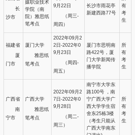
媒职业技术
9月22日
长沙市雨花亭
有
长
学院（南
新建西路77号
考
（周三-
院）雅思纸
沙市
生
笔考点
周四）
2022年09月2
福建省
厦门大学
2日-2022年0
厦门市思明南
所
9月23日
路422号，厦
有
厦
雅思纸
门大学新闻传
考
（周四-
门市
笔考点
播学院
生
周五）
南宁市大学东
2022年09月2
路100号 ，南
广西省
广西大学
7日-2022年0
宁广西大学广
所
9月28日
西大学学生宿
有
南
雅思纸
舍东25栋3楼
考
（周二-
宁市
笔考点
（考生只能从
生
周三）
广西大学南东