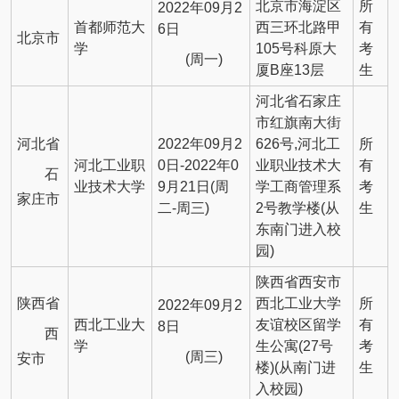
北京市海淀区
所
2022年09月2
首都师范大
西三环北路甲
有
6日
北京市
学
105号科原大
考
(周一)
厦B座13层
生
河北省石家庄
市红旗南大街
河北省
2022年09月2
626号,河北工
所
河北工业职
0日-2022年0
业职业技术大
有
石
业技术大学
9月21日(周
学工商管理系
考
家庄市
二-周三)
2号教学楼(从
生
东南门进入校
园)
陕西省西安市
陕西省
西北工业大学
所
2022年09月2
西北工业大
友谊校区留学
有
8日
西
学
生公寓(27号
考
(周三)
安市
楼)(从南门进
生
入校园)