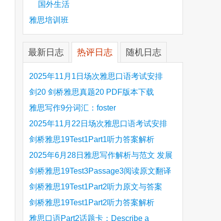
国外生活
are
雅思培训班
最新日志
热评日志
随机日志
2025年11月1日场次雅思口语考试安排
剑20 剑桥雅思真题20 PDF版本下载
雅思写作9分词汇：foster
2025年11月22日场次雅思口语考试安排
剑桥雅思19Test1Part1听力答案解析
Hinchingbrooke Country Park
2025年6月28日雅思写作解析与范文 发展
旅游业 手把手带你写高分范文
剑桥雅思19Test3Passage3阅读原文翻译
Is the era of artificial speech translation
剑桥雅思19Test1Part2听力原文与答案
upon us 人工智能语言翻译
Stanthorpe Twinning Association
剑桥雅思19Test1Part2听力答案解析
Stanthorpe Twinning Association
雅思口语Part2话题卡：Describe a