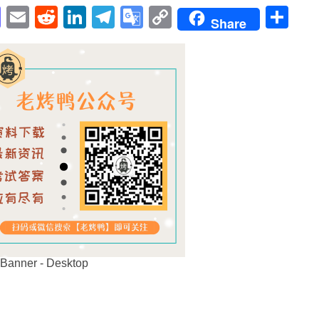
pp
enger
cebook
Mastodon
Email
Reddit
LinkedIn
Telegram
Google
Copy
Sh
Share
Translate
Link