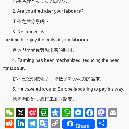
汽车本身不贵，贵的是劳力。
2. Are you tired after your
labours
?
工作之后你累吗？
3. Retirement is
the time to enjoy
the fruits of
your
labours
.
退休即享受你劳动果实的时间。
4. Farming has been mechanized, reducing the need
for
labour
.
耕种已经机械化了，降低了对劳动力的需求。
5. He traveled around Europe labouring to pay his way.
他周游欧洲，靠打工赚取路费。
WeChat
X
Sina
Douban
Qzone
WhatsApp
Messenger
Facebo
Mast
Em
Weibo
Reddit
LinkedIn
Telegram
Google
Copy
Shar
Share