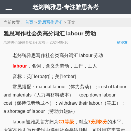
老烤鸭雅思-专注雅思备考
当前位置：
首页
>
雅思写作词汇
> 正文
雅思写作社会类高分词汇 labour 劳动
老烤鸭小编/昌哥/Dale
发布于
2024-08-16
抢沙发
老烤鸭雅思写作社会类高分词汇 labour 劳动
labour
，名词，含义为劳动，工作，工人
音标：英[ˈleɪbə(r)]；美[ˈleɪbər]
常见搭配：manual labour（体力劳动）；cost of labour
and materials（人力与材料成本）；keep down labour
cost（保持低劳动成本）；withdraw their labour（罢工）；
a shortage of labour（劳动力短缺）
labour被雅思官方归为
C1等级
，对应
7分到8分
的水平。
大家在雅思写作考试中遇到社会类话题时，可以用它来表示