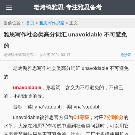
老烤鸭雅思-专注雅思备考
当前位置：
首页
>
雅思写作思路
> 正文
雅思写作社会类高分词汇 unavoidable 不可避免
的
老烤鸭小编/昌哥/Dale
发布于
2024-03-17
抢沙发
老烤鸭雅思写作社会类高分词汇 unavoidable 不可避免
的
unavoidable
，形容词，含义为不可避免的，不得已
的，不能废除的等。
音标：英[ˌʌnəˈvɔɪdəbl]；美[ˌʌnəˈvɔɪdəbl]
unavoidable被雅思官方归为
C1等级
，对应
7分到8分
的
水平。大家在雅思写作考试中遇到社会类问题时，可以用它
来表示某种结果是不可避免的。比如，工厂大规模使用机器