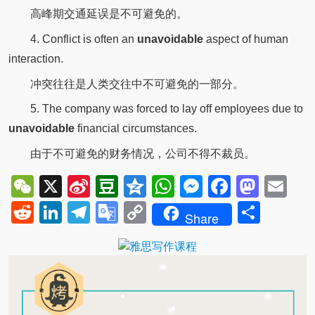
高峰期交通延误是不可避免的。
4. Conflict is often an
unavoidable
aspect of human
interaction.
冲突往往是人类交往中不可避免的一部分。
5. The company was forced to lay off employees due to
unavoidable
financial circumstances.
由于不可避免的财务情况，公司不得不裁员。
WeChat
X
Sina
Douban
Qzone
WhatsApp
Messenger
Facebo
Mast
Em
Weibo
Reddit
LinkedIn
Telegram
Google
Copy
Shar
Share
Translate
Link