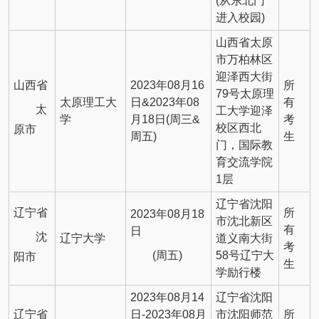
(从东北门
进入校园)
山西省太原
市万柏林区
迎泽西大街
山西省
2023年08月16
所
79号太原理
太原理工大
日&2023年08
有
太
工大学迎泽
学
月18日(周三&
考
校区西北
原市
周五)
生
门，国际教
育交流学院
1层
辽宁省沈阳
辽宁省
所
2023年08月18
市沈北新区
有
日
沈
辽宁大学
道义南大街
考
(周五)
58号辽宁大
阳市
生
学励行楼
2023年08月14
辽宁省沈阳
辽宁省
日-2023年08月
市沈阳师范
所