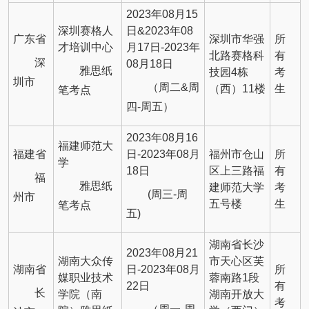
2023年08月15
深圳赛格人
日&2023年08
广东省
深圳市华强
所
才培训中心
月17日-2023年
北路赛格科
有
深
08月18日
雅思纸
技园4栋
考
圳市
（周二&周
（西）11楼
生
笔考点
四-周五）
2023年08月16
福建师范大
福建省
日-2023年08月
福州市仓山
所
学
18日
区上三路福
有
福
雅思纸
建师范大学
考
(周三-周
州市
五号楼
生
笔考点
五)
湖南省长沙
2023年08月21
湖南大众传
市天心区芙
湖南省
日-2023年08月
所
媒职业技术
蓉南路1段
22日
有
长
学院（南
湖南开放大
考