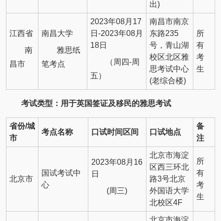
出)
2023年08月17
南昌市南京
江西省
南昌大学
日-2023年08月
东路235
所
18日
号，青山湖
有
南
雅思纸
校区北区雅
考
（周四-周
昌市
笔考点
思考试中心
生
五）
(老综合楼)
考试类型：用于英国签证及移民的雅思考试
省份/城
备
考点名称
口试时间区间
口试地点
市
注
北京市海淀
所
2023年08月16
区西三环北
国试考试中
有
日
北京市
路3号北京
心
考
(周三)
外国语大学
生
北校区4F
北京市海淀