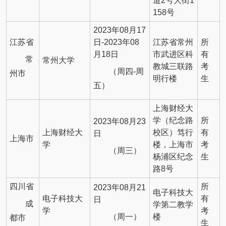
道2号大街1
158号
2023年08月17
江苏省
日-2023年08
江苏省常州
所
月18日
市武进区科
有
常
常州大学
教城三联路
考
（周四-周
州市
明行楼
生
五）
上海财经大
学（纪念路
所
2023年08月23
上海财经大
校区）笃行
有
日
上海市
学
楼，上海市
考
（周三）
杨浦区纪念
生
路8号
四川省
所
2023年08月21
电子科技大
电子科技大
有
日
成
学第二教学
学
考
（周一）
楼
都市
生