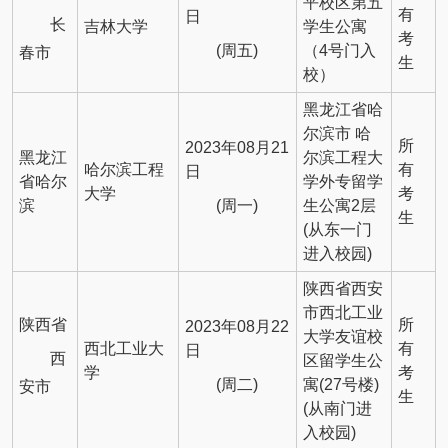
平校区第五
有
日
长
吉林大学
学生公寓
考
(周五)
（4号门入
春市
生
校）
黑龙江省哈
尔滨市 哈
所
2023年08月21
黑龙江
尔滨工程大
哈尔滨工程
有
日
省哈尔
学外专留学
大学
考
(周一)
滨
生公寓2层
生
(从东一门
进入校园)
陕西省西安
市西北工业
陕西省
所
2023年08月22
大学友谊校
西北工业大
有
日
西
区留学生公
学
考
(周二)
寓(27号楼)
安市
生
(从南门进
入校园)