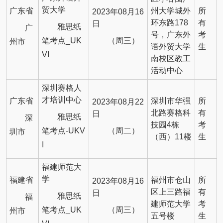
贸大学
广东省
州大学城外
所
2023年08月16
环东路178
有
日
雅思纸
广
号，广东外
考
笔考点_UK
（周三）
州市
语外贸大学
生
VI
南校区教工
活动中心
深圳赛格人
才培训中心
广东省
深圳市华强
所
2023年08月22
北路赛格科
有
日
雅思纸
深
技园4栋
考
笔考点-UKV
（周二）
圳市
（西）11楼
生
I
福建师范大
学
福建省
福州市仓山
所
2023年08月16
区上三路福
有
日
雅思纸
福
建师范大学
考
笔考点_UK
（周三）
州市
五号楼
生