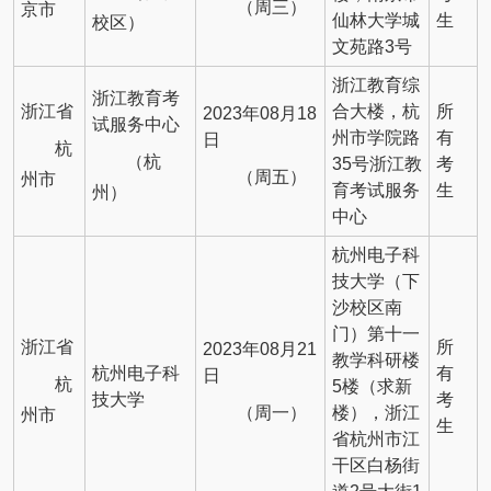
（周三）
京市
仙林大学城
生
校区）
文苑路3号
浙江教育综
浙江教育考
浙江省
合大楼，杭
所
2023年08月18
试服务中心
州市学院路
有
日
杭
（杭
35号浙江教
考
（周五）
州市
育考试服务
生
州）
中心
杭州电子科
技大学（下
沙校区南
门）第十一
浙江省
所
2023年08月21
教学科研楼
杭州电子科
有
日
杭
5楼（求新
技大学
考
（周一）
楼），浙江
州市
生
省杭州市江
干区白杨街