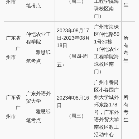
（周三）
工程学院海
州市
生
笔考点
珠校区南
门）
广州市海珠
2023年08月17
仲恺农业工
区仲恺路50
广东省
日-2023年08月
所
程学院
1号30栋
18日
有
广
（仲恺农业
雅思纸
考
（周四-周
工程学院海
州市
生
笔考点
珠校区南
五）
门）
广州市番禺
区小谷围广
广东外语外
广东省
州大学城外
所
2023年08月16
贸大学
环东路178
有
日
广
雅思纸
号，广东外
考
（周三）
州市
语外贸大学
生
笔考点
南校区教工
活动中心