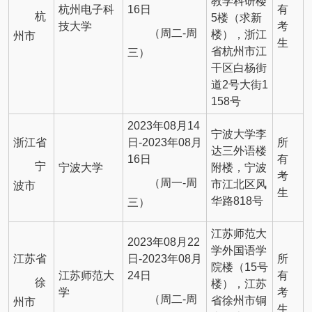
教学科研楼
杭州电子科
16日
有
杭
5楼（求新
技大学
考
（周二-周
楼），浙江
州市
生
省杭州市江
三）
干区白杨街
道2号大街1
158号
2023年08月14
宁波大学李
浙江省
日-2023年08月
所
达三外语楼
16日
有
宁
宁波大学
附楼，宁波
考
（周一-周
市江北区风
波市
生
华路818号
三）
江苏师范大
2023年08月22
学外国语学
江苏省
日-2023年08月
所
院楼（15号
江苏师范大
24日
有
徐
楼），江苏
学
考
（周二-周
省徐州市铜
州市
生