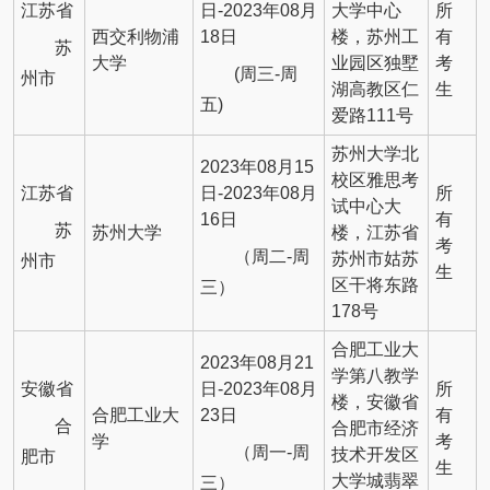
江苏省
日-2023年08月
大学中心
所
西交利物浦
18日
楼，苏州工
有
苏
大学
业园区独墅
考
(周三-周
州市
湖高教区仁
生
五)
爱路111号
苏州大学北
2023年08月15
校区雅思考
江苏省
日-2023年08月
所
试中心大
16日
有
苏
苏州大学
楼，江苏省
考
（周二-周
苏州市姑苏
州市
生
区干将东路
三）
178号
合肥工业大
2023年08月21
学第八教学
安徽省
日-2023年08月
所
楼，安徽省
合肥工业大
23日
有
合
合肥市经济
学
考
（周一-周
技术开发区
肥市
生
大学城翡翠
三）