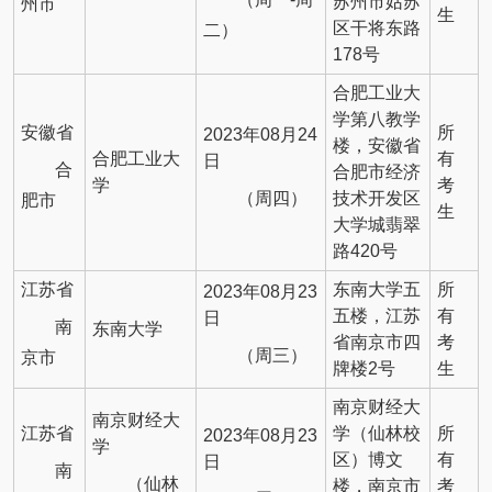
苏州市姑苏
州市
生
区干将东路
二）
178号
合肥工业大
学第八教学
安徽省
所
2023年08月24
楼，安徽省
合肥工业大
有
日
合
合肥市经济
学
考
（周四）
技术开发区
肥市
生
大学城翡翠
路420号
江苏省
东南大学五
所
2023年08月23
五楼，江苏
有
日
南
东南大学
省南京市四
考
（周三）
京市
牌楼2号
生
南京财经大
南京财经大
江苏省
学（仙林校
所
2023年08月23
学
区）博文
有
日
南
（仙林
楼，南京市
考