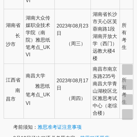
VI
湖南省长沙
湖南大众传
市天心区芙
湖南省
媒职业技术
所
2023年08月23
蓉南路1段
学院（南
有
日
长
湖南开放大
院）雅思纸
考
（周三）
学（西门）
沙市
笔考点_UK
生
远教大楼4
VI
楼
南昌市南京
南昌大学
东路235号
江西省
所
2023年08月17
南昌大学青
雅思纸
有
日
南
山湖校区北
笔考点_UK
考
（周四）
区雅思考试
昌市
生
VI
中心（老综
合楼）
考前须知：
雅思准考证注意事项