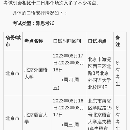
考试机会相比十二日那个场次又多了不少考点。
具体的口语安排情况如下：
考试类型：雅思考试
省份/城
备
考点名称
口试时间区间
口试地点
市
注
2023年08月17
北京市海淀
日-2023年08月
所
区西三环北
北京外国语
18日
有
北京市
路3号北京
大学
考
(周四-周
外国语大学
生
北校区4F
五)
2023年08月16
北京市海淀
日-2023年08月
区学院路15
所
北京语言大
17日
号北京语言
有
北京市
学
大学逸夫楼
考
(周三-周
(逸夫楼东
生