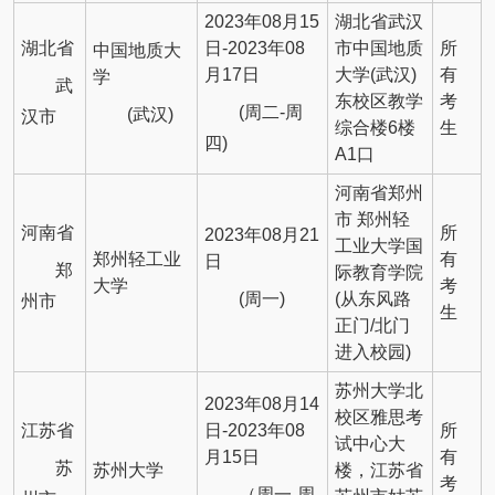
2023年08月15
湖北省武汉
湖北省
日-2023年08
市中国地质
所
中国地质大
月17日
大学(武汉)
有
学
武
东校区教学
考
(周二-周
(武汉)
汉市
综合楼6楼
生
四)
A1口
河南省郑州
市 郑州轻
河南省
所
2023年08月21
工业大学国
郑州轻工业
有
日
郑
际教育学院
大学
考
(周一)
(从东风路
州市
生
正门/北门
进入校园)
苏州大学北
2023年08月14
校区雅思考
江苏省
日-2023年08
所
试中心大
月15日
有
苏
苏州大学
楼，江苏省
考
（周一-周