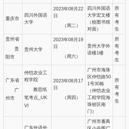
四川外国语
所
2023年08月22
四川外国语
大学宏文楼
有
日
重庆市
大学
（校图书馆
考
（周二）
对面）
生
贵州省
所
2023年08月19
贵州大学外
有
日
贵
贵州大学
语楼1楼
考
（周六）
阳市
生
广州市海珠
仲恺农业工
区仲恺路50
程学院
广东省
所
2023年08月17
1号30栋
有
日
雅思纸
广
（仲恺农业
考
笔考点_UK
（周四）
工程学院海
州市
生
珠校区南
VI
门）
广州市番禺
广东外语外
区小谷围广