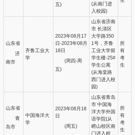
生
(从南门进
五)
入校园)
山东省济南
市 长清区
2023年08月17
大学路350
山东省
日-2023年08月
1号，齐鲁
所
齐鲁工业大
18日
工业大学留
有
济
学
学生楼-25#
考
(周四-周
南市
学生公寓
生
五)
(从海棠路
西门进入校
园)
山东省青岛
市 中国海
山东省
所
2023年08月18
洋大学外国
中国海洋大
有
日
青
语学院(从
学
考
(周五)
崂山校区南
岛市
生
门进入校