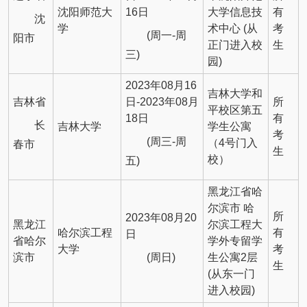
沈阳师范大
16日
大学信息技
有
沈
学
术中心 (从
考
(周一-周
阳市
正门进入校
生
三)
园)
2023年08月16
吉林大学和
吉林省
日-2023年08月
所
平校区第五
18日
有
长
吉林大学
学生公寓
考
(周三-周
（4号门入
春市
生
校）
五)
黑龙江省哈
尔滨市 哈
所
2023年08月20
黑龙江
尔滨工程大
哈尔滨工程
有
日
省哈尔
学外专留学
大学
考
(周日)
滨市
生公寓2层
生
(从东一门
进入校园)