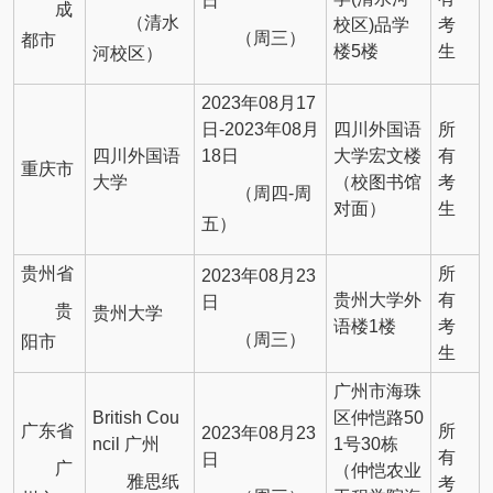
日
成
（清水
校区)品学
考
（周三）
都市
楼5楼
生
河校区）
2023年08月17
日-2023年08月
四川外国语
所
四川外国语
18日
大学宏文楼
有
重庆市
大学
（校图书馆
考
（周四-周
对面）
生
五）
贵州省
所
2023年08月23
贵州大学外
有
日
贵
贵州大学
语楼1楼
考
（周三）
阳市
生
广州市海珠
British Cou
区仲恺路50
广东省
所
2023年08月23
ncil 广州
1号30栋
有
日
广
（仲恺农业
雅思纸
考