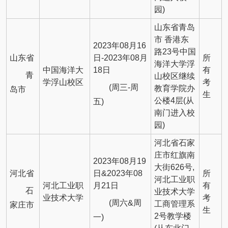
园)
山东省青岛
市 香港东
2023年08月16
路23号中国
山东省
日-2023年08月
所
海洋大学浮
中国海洋大
18日
有
青
山校区继续
学浮山校区
考
(周三-周
教育学院办
岛市
生
公楼4层(从
五)
南门进入校
园)
河北省石家
庄市红旗南
2023年08月19
大街626号,
河北省
日&2023年08
所
河北工业职
河北工业职
月21日
有
石
业技术大学
业技术大学
考
(周六&周
工商管理系
家庄市
生
2号教学楼
一)