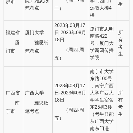
（周一-周
院）雅思纸
学（西门）
沙市
生
笔考点
远教大楼4
二）
楼
2023年08月17
厦门市思明
福建省
厦门大学
日-2023年08月
所
南路422
18日
有
厦
雅思纸
号，厦门大
考
（周四-周
学新闻传播
门市
笔考点
生
学院
五）
南宁市大学
东路100号
2023年08月17
，南宁广西
广西省
广西大学
日-2023年08月
大学广西大
所
18日
学学生宿舍
有
南
雅思纸
东25栋3楼
考
（周四-周
宁市
笔考点
（考生只能
生
五）
从广西大学
南东门进