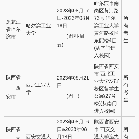
哈尔滨市南
2023年08月17
岗区黄河路
日-2023年08月
73号 哈尔
所
黑龙江
哈尔滨工业
18日
滨工业大学
有
省哈尔
大学
黄河路校区
考
(周四-周
滨市
东配楼4层
生
五)
(从南门进
入校园)
陕西省西安
市 西北工
陕西省
所
2023年08月21
业大学友谊
西北工业大
有
日
西
校区留学生
学
考
(周一)
公寓(27号
安市
生
楼)(从南门
进入校园)
2023年08月16
陕西省西安
陕西省
日&2023年08
市 西安交
所
西安交通大
月18日
通大学逸夫
有