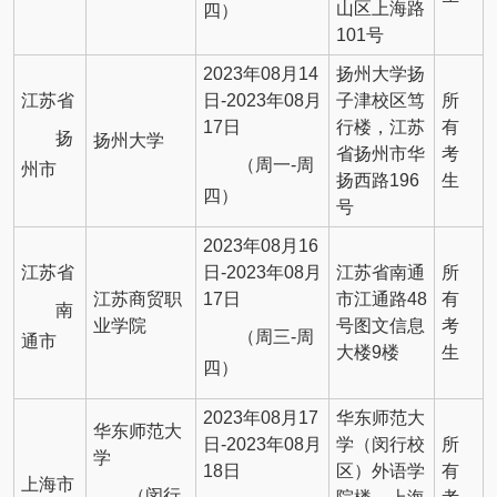
山区上海路
四）
101号
2023年08月14
扬州大学扬
江苏省
日-2023年08月
子津校区笃
所
17日
行楼，江苏
有
扬
扬州大学
省扬州市华
考
（周一-周
州市
扬西路196
生
四）
号
2023年08月16
江苏省
日-2023年08月
江苏省南通
所
江苏商贸职
17日
市江通路48
有
南
业学院
号图文信息
考
（周三-周
通市
大楼9楼
生
四）
2023年08月17
华东师范大
华东师范大
日-2023年08月
学（闵行校
所
学
18日
区）外语学
有
上海市
（闵行