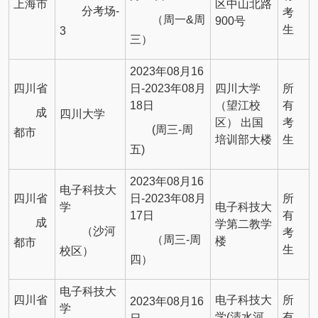
上海市
区中山北路
分考场-
考
（周一&周
900号
生
3
三）
2023年08月16
四川省
日-2023年08月
四川大学
所
18日
（望江校
有
成
四川大学
区） 出国
考
(周三-周
都市
培训部大楼
生
五)
2023年08月16
电子科技大
四川省
日-2023年08月
所
学
电子科技大
17日
有
成
学第二教学
（沙河
考
（周三-周
楼
都市
生
校区）
四）
电子科技大
四川省
电子科技大
所
2023年08月16
学
学(清水河
有