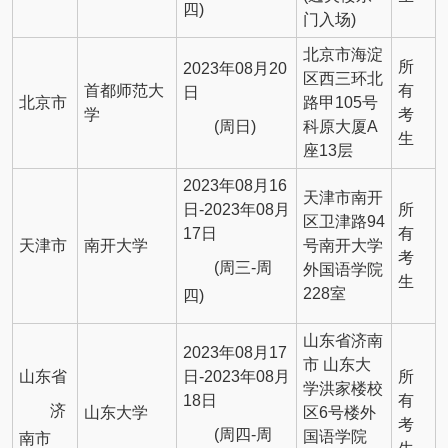
四)
门入场)
北京市海淀
所
2023年08月20
区西三环北
首都师范大
有
日
北京市
路甲105号
学
考
(周日)
科原大厦A
生
座13层
2023年08月16
天津市南开
日-2023年08月
所
区卫津路94
17日
有
天津市
南开大学
号南开大学
考
(周三-周
外国语学院
生
228室
四)
山东省济南
2023年08月17
市 山东大
山东省
日-2023年08月
所
学洪家楼校
18日
有
济
山东大学
区6号楼外
考
(周四-周
国语学院
南市