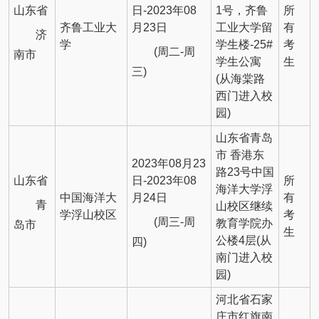
山东省
日-2023年08
1号，齐鲁
所
齐鲁工业大
月23日
工业大学留
有
济
学
学生楼-25#
考
(周二-周
南市
学生公寓
生
三)
(从海棠路
西门进入校
园)
山东省青岛
市 香港东
2023年08月23
路23号中国
山东省
日-2023年08
所
海洋大学浮
中国海洋大
月24日
有
青
山校区继续
学浮山校区
考
(周三-周
教育学院办
岛市
生
公楼4层(从
四)
南门进入校
园)
河北省石家
庄市红旗南