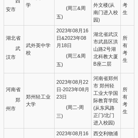
西
学
外文楼(从
考
(周三&周
安市
南门进入校
生
五)
园)
2023年08月16
湖北省武汉
湖北省
日&2023年08
所
市武昌区洪
武外英中学
月18日
有
武
山路2号湖
校
考
(周三&周
北科教大厦
汉市
生
B座二层
五)
河南省郑州
2023年08月22
市 郑州轻
河南省
日-2023年08月
所
工业大学国
郑州轻工业
23日
有
郑
际教育学院
大学
考
(周二-周
(从东风路
州市
生
正门/北门
三)
进入校园)
2023年08月16
西交利物浦