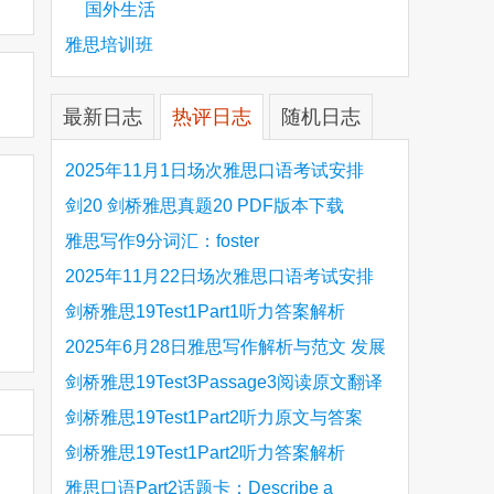
国外生活
雅思培训班
最新日志
热评日志
随机日志
2025年11月1日场次雅思口语考试安排
剑20 剑桥雅思真题20 PDF版本下载
雅思写作9分词汇：foster
2025年11月22日场次雅思口语考试安排
剑桥雅思19Test1Part1听力答案解析
Hinchingbrooke Country Park
2025年6月28日雅思写作解析与范文 发展
旅游业 手把手带你写高分范文
剑桥雅思19Test3Passage3阅读原文翻译
Is the era of artificial speech translation
剑桥雅思19Test1Part2听力原文与答案
upon us 人工智能语言翻译
Stanthorpe Twinning Association
剑桥雅思19Test1Part2听力答案解析
Stanthorpe Twinning Association
雅思口语Part2话题卡：Describe a