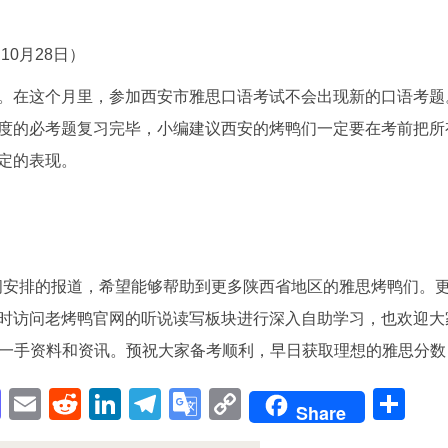
10月28日）
。在这个月里，参加西安市雅思口语考试不会出现新的口语考题
度的必考题复习完毕，小编建议西安的烤鸭们一定要在考前把所
定的表现。
时间安排的报道，希望能够帮助到更多陕西省地区的雅思烤鸭们。
时访问老烤鸭官网的听说读写板块进行深入自助学习，也欢迎大
）获取一手资料和资讯。预祝大家备考顺利，早日获取理想的雅思分数
pp
enger
cebook
Mastodon
Email
Reddit
LinkedIn
Telegram
Google
Copy
Sh
Share
Translate
Link