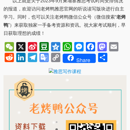
以上就是关于2023年9月柬埔寨雅思考试时间安排情况
的报道，欢迎访问老烤鸭雅思官网的听说读写版块进行自主
学习。同时，也可以关注老烤鸭微信公众号（微信搜索“
老烤
鸭
”）来获取独家一手备考资源和资讯。祝大家考试顺利，早
日获取理想的成绩！
WeChat
X
Sina
Douban
Qzone
WhatsApp
Messenger
Facebo
Mast
Em
Weibo
Reddit
LinkedIn
Telegram
Google
Copy
Shar
Share
Translate
Link