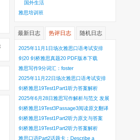
国外生活
雅思培训班
最新日志
热评日志
随机日志
未
2025年11月1日场次雅思口语考试安排
剑20 剑桥雅思真题20 PDF版本下载
雅思写作9分词汇：foster
2025年11月22日场次雅思口语考试安排
剑桥雅思19Test1Part1听力答案解析
Hinchingbrooke Country Park
2025年6月28日雅思写作解析与范文 发展
旅游业 手把手带你写高分范文
剑桥雅思19Test3Passage3阅读原文翻译
Is the era of artificial speech translation
剑桥雅思19Test1Part2听力原文与答案
upon us 人工智能语言翻译
Stanthorpe Twinning Association
剑桥雅思19Test1Part2听力答案解析
Stanthorpe Twinning Association
雅思口语Part2话题卡：Describe a