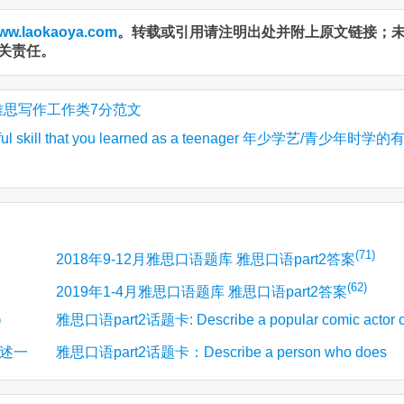
ww.laokaoya.com
。转载或引用请注明出处并附上原文链接；
关责任。
of baby 雅思写作工作类7分范文
 skill that you learned as a teenager 年少学艺/青少年时学的
(71)
2018年9-12月雅思口语题库 雅思口语part2答案
(62)
2019年1-4月雅思口语题库 雅思口语part2答案
雅思口语part2话题卡: Describe a popular comic actor o
)
 描述一
雅思口语part2话题卡：Describe a person who does
(13)
actress you know 描述一个喜剧演员
something to help protect the environment 环保人士/