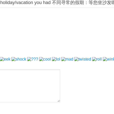
l holiday/vacation you had 不同寻常的假期：等您坐沙
(11)
保护环境的人