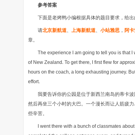
参考答案
下面是老烤鸭小编根据具体的题目要求，给出
请
北京新航道
、
上海新航道
、
小站雅思
，
阿卡
章。
The experience I am going to tell you is that 
of New Zealand. To get there, I first flew for appr
hours on the coach, a long exhausting journey. But I
effort.
我要告诉你的公园是位于新西兰南岛的蒂卡波
然后再坐三个小时的大巴。一个漫长而让人筋疲力
些辛苦。
I went there with a bunch of classmates abou