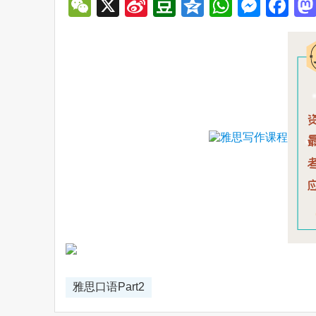
WeChat
X
Sina
Douban
Qzone
WhatsA
Mess
Fa
Weibo
雅思口语Part2