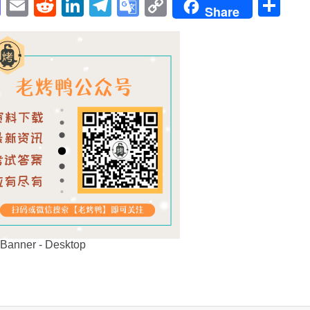
pp
enger
cebook
Mastodon
Email
Reddit
LinkedIn
Telegram
Google
Copy
Sh
Share
Translate
Link