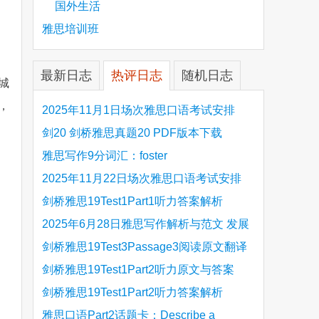
国外生活
雅思培训班
最新日志
热评日志
随机日志
城
，
2025年11月1日场次雅思口语考试安排
剑20 剑桥雅思真题20 PDF版本下载
雅思写作9分词汇：foster
2025年11月22日场次雅思口语考试安排
剑桥雅思19Test1Part1听力答案解析
Hinchingbrooke Country Park
2025年6月28日雅思写作解析与范文 发展
旅游业 手把手带你写高分范文
剑桥雅思19Test3Passage3阅读原文翻译
Is the era of artificial speech translation
剑桥雅思19Test1Part2听力原文与答案
upon us 人工智能语言翻译
Stanthorpe Twinning Association
剑桥雅思19Test1Part2听力答案解析
Stanthorpe Twinning Association
雅思口语Part2话题卡：Describe a