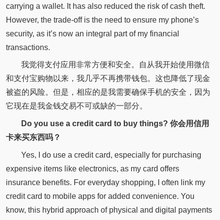
carrying a wallet. It has also reduced the risk of cash theft.
However, the trade-off is the need to ensure my phone’s
security, as it’s now an integral part of my financial
transactions.
我觉得支付应用非常方便和安全。自从我开始使用微信
和支付宝购物以来，我几乎不再携带钱包。这也降低了现金
被盗的风险。但是，相应的是我需要确保手机的安全，因为
它现在是我金钱交易不可或缺的一部分。
Do you use a credit card to buy things? 你会用信用
卡来买东西吗？
Yes, I do use a credit card, especially for purchasing
expensive items like electronics, as my card offers
insurance benefits. For everyday shopping, I often link my
credit card to mobile apps for added convenience. You
know, this hybrid approach of physical and digital payments