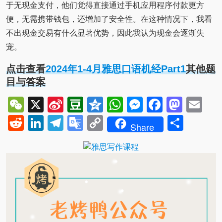
于无现金支付，他们觉得直接通过手机应用程序付款更方
便，无需携带钱包，还增加了安全性。在这种情况下，我看
不出现金交易有什么显著优势，因此我认为现金会逐渐失
宠。
点击查看
2024年1-4月雅思口语机经Part1
其他题
目与答案
WeChat
X
Sina
Douban
Qzone
WhatsApp
Messenger
Facebo
Mast
Em
Weibo
Reddit
LinkedIn
Telegram
Google
Copy
Shar
Share
Translate
Link