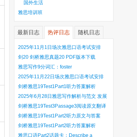
国外生活
雅思培训班
最新日志
热评日志
随机日志
2025年11月1日场次雅思口语考试安排
剑20 剑桥雅思真题20 PDF版本下载
雅思写作9分词汇：foster
2025年11月22日场次雅思口语考试安排
剑桥雅思19Test1Part1听力答案解析
Hinchingbrooke Country Park
2025年6月28日雅思写作解析与范文 发展
旅游业 手把手带你写高分范文
剑桥雅思19Test3Passage3阅读原文翻译
Is the era of artificial speech translation
剑桥雅思19Test1Part2听力原文与答案
upon us 人工智能语言翻译
Stanthorpe Twinning Association
剑桥雅思19Test1Part2听力答案解析
Stanthorpe Twinning Association
雅思口语Part2话题卡：Describe a