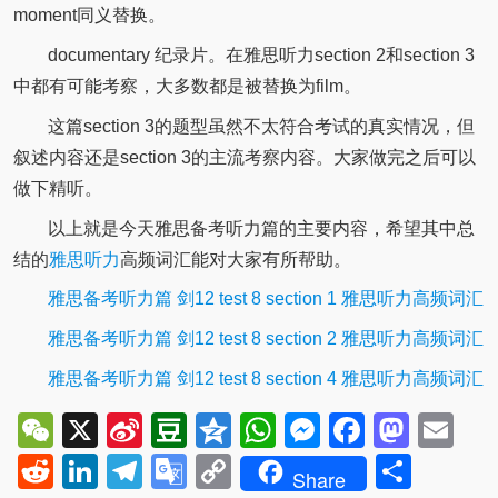
moment同义替换。
documentary 纪录片。在雅思听力section 2和section 3
中都有可能考察，大多数都是被替换为film。
这篇section 3的题型虽然不太符合考试的真实情况，但
叙述内容还是section 3的主流考察内容。大家做完之后可以
做下精听。
以上就是今天雅思备考听力篇的主要内容，希望其中总
结的
雅思听力
高频词汇能对大家有所帮助。
雅思备考听力篇 剑12 test 8 section 1 雅思听力高频词汇
雅思备考听力篇 剑12 test 8 section 2 雅思听力高频词汇
雅思备考听力篇 剑12 test 8 section 4 雅思听力高频词汇
WeChat
X
Sina
Douban
Qzone
WhatsApp
Messenger
Facebo
Mast
Em
Weibo
Reddit
LinkedIn
Telegram
Google
Copy
Shar
Share