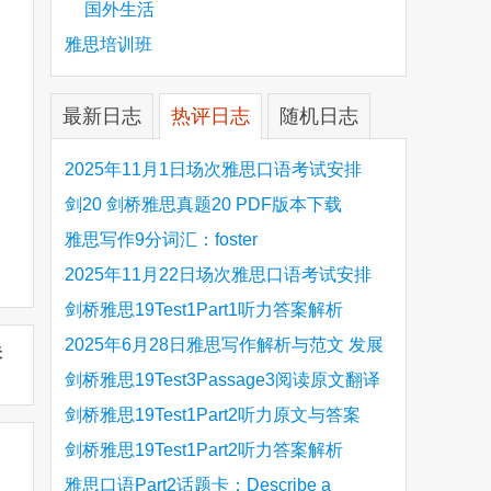
国外生活
雅思培训班
最新日志
热评日志
随机日志
2025年11月1日场次雅思口语考试安排
剑20 剑桥雅思真题20 PDF版本下载
雅思写作9分词汇：foster
2025年11月22日场次雅思口语考试安排
剑桥雅思19Test1Part1听力答案解析
Hinchingbrooke Country Park
2025年6月28日雅思写作解析与范文 发展
未
旅游业 手把手带你写高分范文
剑桥雅思19Test3Passage3阅读原文翻译
Is the era of artificial speech translation
剑桥雅思19Test1Part2听力原文与答案
upon us 人工智能语言翻译
Stanthorpe Twinning Association
剑桥雅思19Test1Part2听力答案解析
Stanthorpe Twinning Association
雅思口语Part2话题卡：Describe a