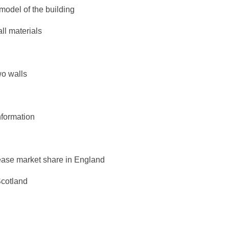
model of the building
ll materials
wo walls
nformation
rease market share in England
Scotland