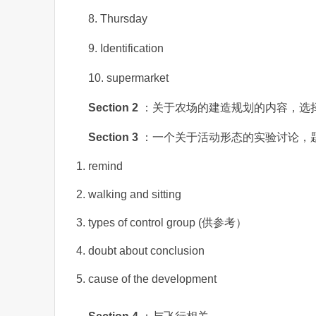
8. Thursday
9. Identification
10. supermarket
Section 2
：关于农场的建造规划的内容，选
Section 3
：一个关于活动形态的实验讨论，
remind
walking and sitting
types of control group (供参考）
doubt about conclusion
cause of the development