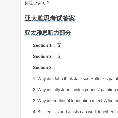
你是否认同？
亚太雅思考试答案
亚太雅思听力部分
Section 1 ：无
Section 2
：无
Section 3
：
1. Why did John think Jackson Pollock’s paint
2. Why initially John think 5 pounds’ painting
3. Why international foundation reject: A the m
4. B scientists and artists can work together t