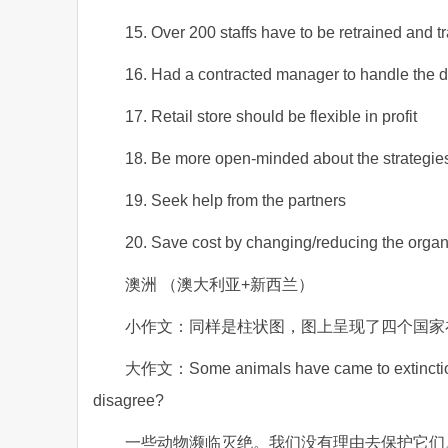
15. Over 200 staffs have to be retrained and t
16. Had a contracted manager to handle the 
17. Retail store should be flexible in profit
18. Be more open-minded about the strategie
19. Seek help from the partners
20. Save cost by changing/reducing the organi
澳洲 （澳大利亚+新西兰）
小作文：同样是柱状图，图上呈现了四个国家在1
大作文：Some animals have came to extinction. 
disagree?
一些动物濒临灭绝。我们没有理由去保护它们