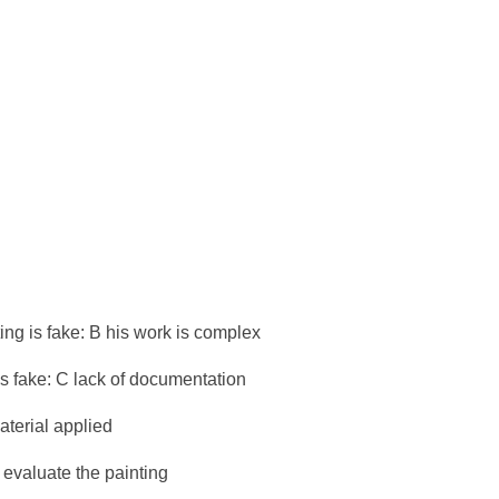
ing is fake: B his work is complex
 is fake: C lack of documentation
aterial applied
o evaluate the painting