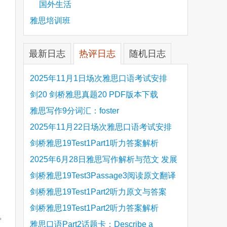
国外生活
雅思培训班
最新日志
热评日志
随机日志
2025年11月1日场次雅思口语考试安排
剑20 剑桥雅思真题20 PDF版本下载
雅思写作9分词汇：foster
2025年11月22日场次雅思口语考试安排
剑桥雅思19Test1Part1听力答案解析
Hinchingbrooke Country Park
2025年6月28日雅思写作解析与范文 发展
旅游业 手把手带你写高分范文
剑桥雅思19Test3Passage3阅读原文翻译
Is the era of artificial speech translation
剑桥雅思19Test1Part2听力原文与答案
upon us 人工智能语言翻译
Stanthorpe Twinning Association
剑桥雅思19Test1Part2听力答案解析
。
Stanthorpe Twinning Association
雅思口语Part2话题卡：Describe a