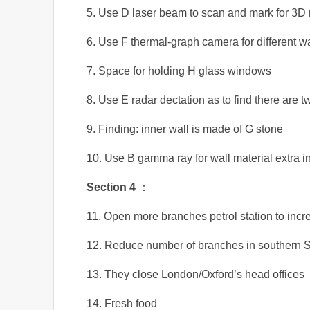
5. Use D laser beam to scan and mark for 3D 
6. Use F thermal-graph camera for different wa
7. Space for holding H glass windows
8. Use E radar dectation as to find there are t
9. Finding: inner wall is made of G stone
10. Use B gamma ray for wall material extra i
Section 4
：
11. Open more branches petrol station to inc
12. Reduce number of branches in southern 
13. They close London/Oxford’s head offices
14. Fresh food