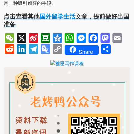
是一种吸引顾客的手段。
点击查看其他
国外留学生活
文章，提前做好出国
准备
WeChat
X
Sina
Douban
Qzone
WhatsApp
Messenger
Facebo
Mast
Em
Weibo
Reddit
LinkedIn
Telegram
Google
Copy
Shar
Share
Translate
Link