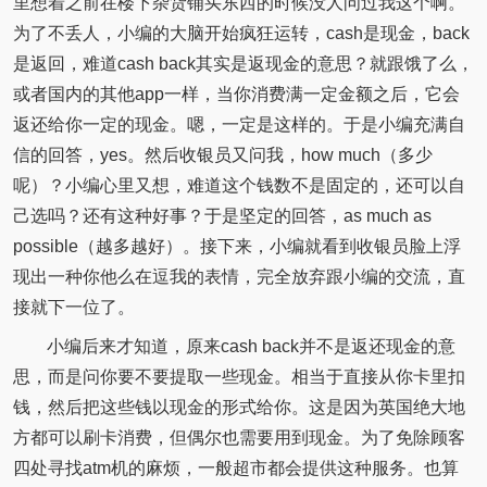
里想着之前在楼下杂货铺买东西的时候没人问过我这个啊。
为了不丢人，小编的大脑开始疯狂运转，cash是现金，back
是返回，难道cash back其实是返现金的意思？就跟饿了么，
或者国内的其他app一样，当你消费满一定金额之后，它会
返还给你一定的现金。嗯，一定是这样的。于是小编充满自
信的回答，yes。然后收银员又问我，how much（多少
呢）？小编心里又想，难道这个钱数不是固定的，还可以自
己选吗？还有这种好事？于是坚定的回答，as much as
possible（越多越好）。接下来，小编就看到收银员脸上浮
现出一种你他么在逗我的表情，完全放弃跟小编的交流，直
接就下一位了。
小编后来才知道，原来cash back并不是返还现金的意
思，而是问你要不要提取一些现金。相当于直接从你卡里扣
钱，然后把这些钱以现金的形式给你。这是因为英国绝大地
方都可以刷卡消费，但偶尔也需要用到现金。为了免除顾客
四处寻找atm机的麻烦，一般超市都会提供这种服务。也算