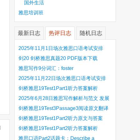
国外生活
雅思培训班
最新日志
热评日志
随机日志
2025年11月1日场次雅思口语考试安排
剑20 剑桥雅思真题20 PDF版本下载
雅思写作9分词汇：foster
2025年11月22日场次雅思口语考试安排
剑桥雅思19Test1Part1听力答案解析
Hinchingbrooke Country Park
2025年6月28日雅思写作解析与范文 发展
旅游业 手把手带你写高分范文
剑桥雅思19Test3Passage3阅读原文翻译
Is the era of artificial speech translation
剑桥雅思19Test1Part2听力原文与答案
未
upon us 人工智能语言翻译
Stanthorpe Twinning Association
剑桥雅思19Test1Part2听力答案解析
Stanthorpe Twinning Association
雅思口语Part2话题卡：Describe a