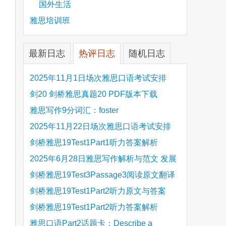
国外生活
雅思培训班
最新日志
热评日志
随机日志
are
2025年11月1日场次雅思口语考试安排
剑20 剑桥雅思真题20 PDF版本下载
雅思写作9分词汇：foster
2025年11月22日场次雅思口语考试安排
剑桥雅思19Test1Part1听力答案解析
Hinchingbrooke Country Park
2025年6月28日雅思写作解析与范文 发展
旅游业 手把手带你写高分范文
剑桥雅思19Test3Passage3阅读原文翻译
Is the era of artificial speech translation
剑桥雅思19Test1Part2听力原文与答案
upon us 人工智能语言翻译
Stanthorpe Twinning Association
剑桥雅思19Test1Part2听力答案解析
Stanthorpe Twinning Association
雅思口语Part2话题卡：Describe a