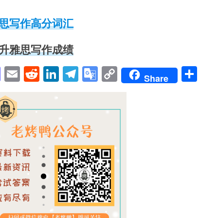
思写作高分词汇
升雅思写作成绩
pp
enger
cebook
Mastodon
Email
Reddit
LinkedIn
Telegram
Google
Copy
Sh
Share
Translate
Link