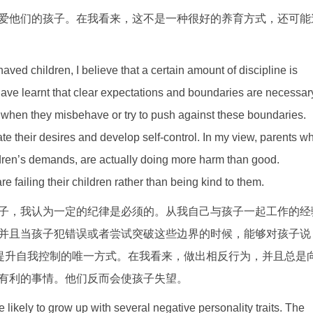
爱他们的孩子。在我看来，这不是一种很好的养育方式，还可能
haved children, I believe that a certain amount of discipline is
have learnt that clear expectations and boundaries are necessar
ren when they misbehave or try to push against these boundaries.
te their desires and develop self-control. In my view, parents w
ildren’s demands, are actually doing more harm than good.
 failing their children rather than being kind to them.
子，我认为一定的纪律是必须的。从我自己与孩子一起工作的经
并且当孩子犯错误或者尝试突破这些边界的时候，能够对孩子说
并提升自我控制的唯一方式。在我看来，做出相反行为，并且总是
有利的事情。他们反而会使孩子失望。
e likely to grow up with several negative personality traits. The