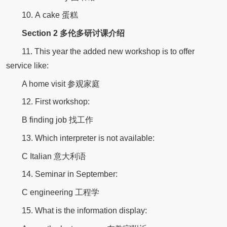
10. A cake 蛋糕
Section 2 多伦多研讨课介绍
11. This year the added new workshop is to offer
service like:
A home visit 参观家庭
12. First workshop:
B finding job 找工作
13. Which interpreter is not available:
C Italian 意大利语
14. Seminar in September:
C engineering 工程学
15. What is the information display: