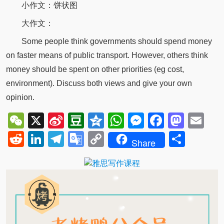
小作文：饼状图
大作文：
Some people think governments should spend money
on faster means of public transport. However, others think
money should be spent on other priorities (eg cost,
environment). Discuss both views and give your own
opinion.
WeChat
X
Sina
Douban
Qzone
WhatsApp
Messenger
Facebo
Mast
Em
Weibo
Reddit
LinkedIn
Telegram
Google
Copy
Shar
Share
Translate
Link