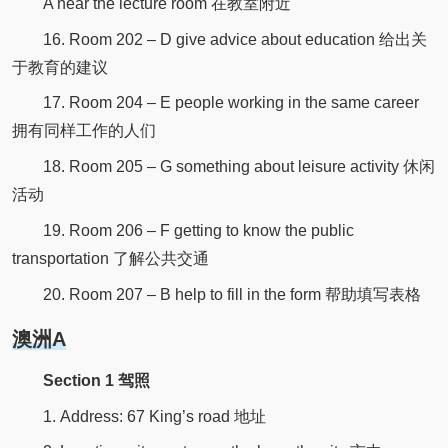
A near the lecture room 在教室附近
16. Room 202 – D give advice about education 给出关
于教育的建议
17. Room 204 – E people working in the same career
拥有同样工作的人们
18. Room 205 – G something about leisure activity 休闲
活动
19. Room 206 – F getting to know the public
transportation 了解公共交通
20. Room 207 – B help to fill in the form 帮助填写表格
澳洲A
Section 1 驾照
1. Address: 67 King’s road 地址