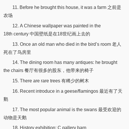
11. Before he brought this house, it was a farm 之前是
农场
12. A Chinese wallpaper was painted in the
18th century 中国壁纸是在18世纪画上去的
13. Once an old man who died in the bird’s room 老人
死在了鸟房里
14. The dining room has many antiques: he brought
the chairs 餐厅有很多的股东，他带来的椅子
15. There are rare trees 有稀少的树木
16. Recent introduce in a geese/flamingos 最近有了天
鹅
17. The most popular animal is the swans 最受欢迎的
动物是天鹅
18. History exhibition: C gallery barn