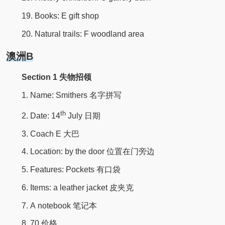
19. Books: E gift shop
20. Natural trails: F woodland area
澳洲B
Section 1 失物招领
1. Name: Smithers 名字拼写
th
2. Date: 14
July 日期
3. Coach E 大巴
4. Location: by the door 位置在门旁边
5. Features: Pockets 有口袋
6. Items: a leather jacket 皮夹克
7. A notebook 笔记本
8. 70 价格