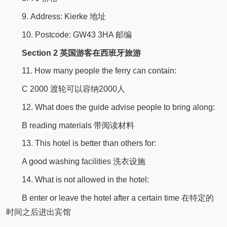
9. Address: Kierke 地址
10. Postcode: GW43 3HA 邮编
Section 2 英国游客在西班牙旅游
11. How many people the ferry can contain:
C 2000 渡轮可以容纳2000人
12. What does the guide advise people to bring along:
B reading materials 带阅读材料
13. This hotel is better than others for:
A good washing facilities 洗衣设施
14. What is not allowed in the hotel:
B enter or leave the hotel after a certain time 在特定的
时间之后进出宾馆