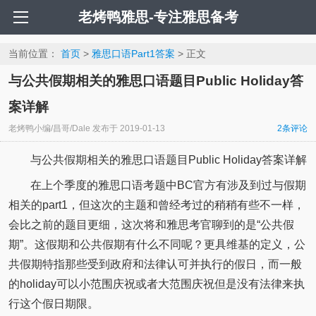
老烤鸭雅思-专注雅思备考
当前位置：
首页
>
雅思口语Part1答案
> 正文
与公共假期相关的雅思口语题目Public Holiday答
案详解
老烤鸭小编/昌哥/Dale
发布于
2019-01-13
2
条评论
与公共假期相关的雅思口语题目Public Holiday答案详解
在上个季度的雅思口语考题中BC官方有涉及到过与假期
相关的part1，但这次的主题和曾经考过的稍稍有些不一样，
会比之前的题目更细，这次将和雅思考官聊到的是“公共假
期”。这假期和公共假期有什么不同呢？更具维基的定义，公
共假期特指那些受到政府和法律认可并执行的假日，而一般
的holiday可以小范围庆祝或者大范围庆祝但是没有法律来执
行这个假日期限。