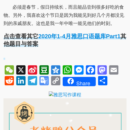
必须是春节，假日持续长，而且能品尝到很多好吃的食
物。另外，我喜欢这个节日是因为我能见到好几个月都没见
到的亲戚朋友。这也是我一年中唯一能见他们的时刻。
点击查看其它
2020年1-4月雅思口语题库Part1
其
他题目与答案
WeChat
X
Sina
Douban
Qzone
WhatsApp
Messenger
Facebo
Mast
Em
Weibo
Reddit
LinkedIn
Telegram
Google
Copy
Shar
Share
Translate
Link