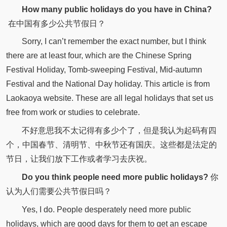
How many public holidays do you have in China?
在中国有多少公共节假日？
Sorry, I can’t remember the exact number, but I think
there are at least four, which are the Chinese Spring
Festival Holiday, Tomb-sweeping Festival, Mid-autumn
Festival and the National Day holiday. This article is from
Laokaoya website. These are all legal holidays that set us
free from work or studies to celebrate.
不好意思我不太记得有多少个了，但是我认为起码有四
个，中国春节、清明节、中秋节还有国庆。这些都是法定的
节日，让我们放下工作或者学习去庆祝。
Do you think people need more public holidays?
你
认为人们需要公共节假日吗？
Yes, I do. People desperately need more public
holidays, which are good days for them to get an escape