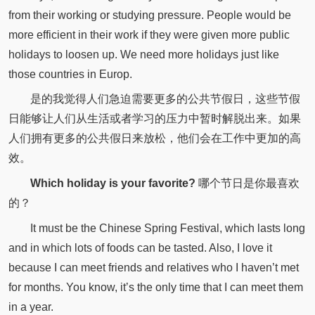
from their working or studying pressure. People would be
more efficient in their work if they were given more public
holidays to loosen up. We need more holidays just like
those countries in Europ.
是的我觉得人们急迫需要更多的公共节假日，这些节假
日能够让人们从生活或者学习的压力中暂时解脱出来。如果
人们拥有更多的公共假日来放松，他们会在工作中更加的高
效。
Which holiday is your favorite?
哪个节日是你最喜欢
的？
It must be the Chinese Spring Festival, which lasts long
and in which lots of foods can be tasted. Also, I love it
because I can meet friends and relatives who I haven’t met
for months. You know, it’s the only time that I can meet them
in a year.