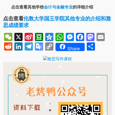
点击查看其他学校
会计与金融专业
的详细介绍
点击查看
伦敦大学国王学院其他专业的介绍和雅
思成绩要求
WeChat
X
Sina
Douban
Qzone
WhatsApp
Messenger
Facebo
Mast
Em
Weibo
Reddit
LinkedIn
Telegram
Google
Copy
Shar
Share
Translate
Link